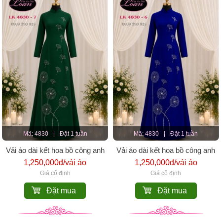
Mã: 4830
|
Đặt 1 tuần
Mã: 4830
|
Đặt 1 tuần
Vải áo dài kết hoa bồ công anh
Vải áo dài kết hoa bồ công anh
1,250,000đ/vải áo
1,250,000đ/vải áo
Giá cố định
Giá cố định
Đặt mua
Đặt mua