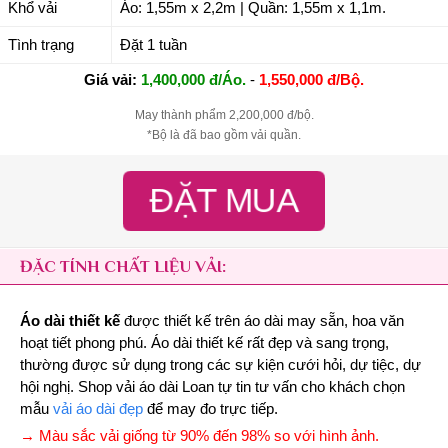
Khổ vải
Áo: 1,55m x 2,2m | Quần: 1,55m x 1,1m.
Tình trạng
Đặt 1 tuần
Giá vải:
1,400,000 đ/Áo.
-
1,550,000 đ/Bộ.
May thành phẩm 2,200,000 đ/bộ.
*Bộ là đã bao gồm vải quần.
ĐẶT MUA
ĐẶC TÍNH CHẤT LIỆU VẢI:
Áo dài thiết kế
được thiết kế trên áo dài may sẵn, hoa văn
hoạt tiết phong phú. Áo dài thiết kế rất đẹp và sang trọng,
thường được sử dụng trong các sự kiện cưới hỏi, dự tiệc, dự
hội nghị. Shop vải áo dài Loan tự tin tư vấn cho khách chọn
mẫu
vải áo dài đẹp
để may đo trực tiếp.
→ Màu sắc vải giống từ 90% đến 98% so với hình ảnh.