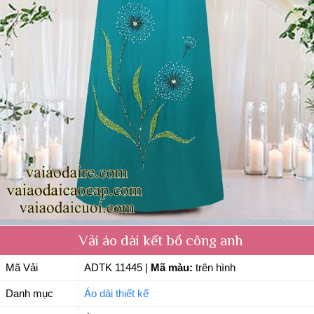
Vải áo dài kết bồ công anh
Mã Vải
ADTK 11445
|
Mã màu:
trên hình
Danh mục
Áo dài thiết kế