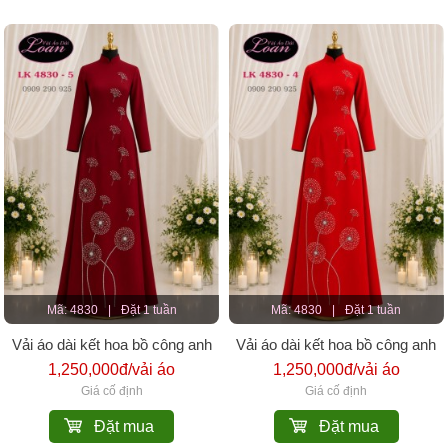
Mã: 4830
|
Đặt 1 tuần
Mã: 4830
|
Đặt 1 tuần
Vải áo dài kết hoa bồ công anh
Vải áo dài kết hoa bồ công anh
1,250,000đ/vải áo
1,250,000đ/vải áo
Giá cố định
Giá cố định
Đặt mua
Đặt mua