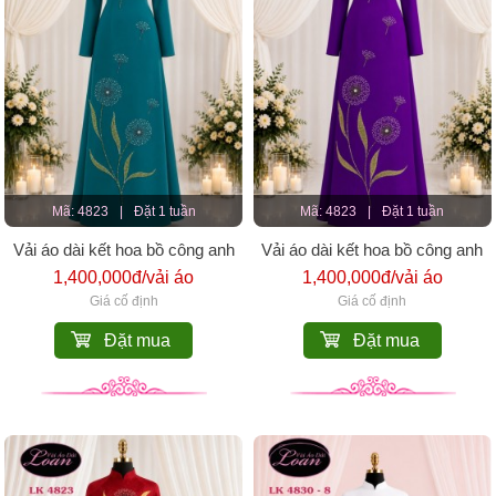
Mã: 4823
|
Đặt 1 tuần
Mã: 4823
|
Đặt 1 tuần
Vải áo dài kết hoa bồ công anh
Vải áo dài kết hoa bồ công anh
1,400,000đ/vải áo
1,400,000đ/vải áo
Giá cố định
Giá cố định
Đặt mua
Đặt mua