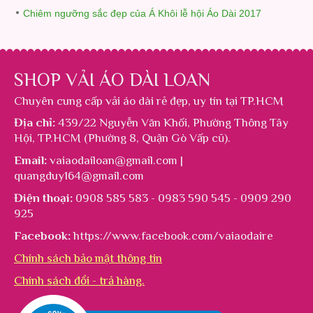
Chiêm ngưỡng sắc đẹp của Á Khôi lễ hội Áo Dài 2017
SHOP VẢI ÁO DÀI LOAN
Chuyên cung cấp
vải áo dài rẻ đẹp
, uy tín tại TP.HCM
Địa chỉ:
439/22 Nguyễn Văn Khối, Phường Thông Tây
Hội, TP.HCM (Phường 8, Quận Gò Vấp cũ).
Email:
vaiaodailoan@gmail.com |
quangduy164@gmail.com
Điện thoại:
0908 585 583 - 0983 590 545 - 0909 290
925
Facebook:
https://www.facebook.com/vaiaodaire
Chính sách bảo mật thông tin
Chính sách đổi - trả hàng.