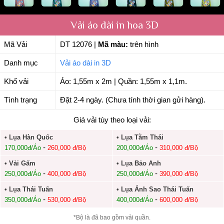
Vải áo dài in hoa 3D
Mã Vải
DT 12076
|
Mã màu:
trên hình
Danh mục
Vải áo dài in 3D
Khổ vải
Áo: 1,55m x 2m | Quần: 1,55m x 1,1m.
Tình trạng
Đặt 2-4 ngày. (Chưa tính thời gian gửi hàng).
Giá vải tùy theo loại vải:
• Lụa Hàn Quốc
• Lụa Tằm Thái
-
-
170,000đ/Áo
260,000 đ/Bộ
200,000đ/Áo
310,000 đ/Bộ
• Vải Gấm
• Lụa Bảo Anh
-
-
250,000đ/Áo
400,000 đ/Bộ
250,000đ/Áo
390,000 đ/Bộ
• Lụa Thái Tuấn
• Lụa Ánh Sao Thái Tuấn
-
-
350,000đ/Áo
530,000 đ/Bộ
400,000đ/Áo
600,000 đ/Bộ
*Bộ là đã bao gồm vải quần.