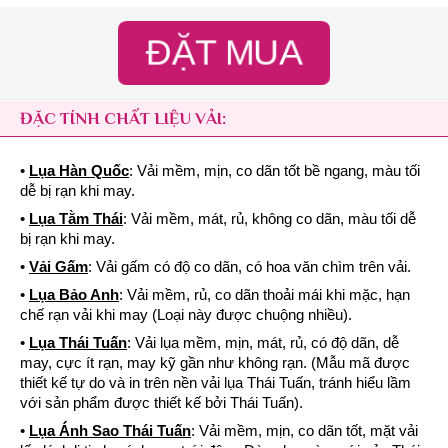
ĐẶT MUA
ĐẶC TÍNH CHẤT LIỆU VẢI:
•
Lụa Hàn Quốc
: Vải mềm, mịn, co dãn tốt bề ngang, màu tối
dễ bị rạn khi may.
•
Lụa Tằm Thái
: Vải mềm, mát, rủ, không co dãn, màu tối dễ
bị rạn khi may.
•
Vải Gấm
: Vải gấm có độ co dãn, có hoa văn chìm trên vải.
•
Lụa Bảo Anh
: Vải mềm, rủ, co dãn thoải mái khi mặc, hạn
chế rạn vải khi may (Loại này được chuộng nhiều).
•
Lụa Thái Tuấn
: Vải lụa mềm, mịn, mát, rủ, có độ dãn, dễ
may, cực ít rạn, may kỹ gần như không rạn. (Mẫu mã được
thiết kế tự do và in trên nền vải lụa Thái Tuấn, tránh hiểu lầm
với sản phẩm được thiết kế bởi Thái Tuấn).
•
Lụa Ánh Sao Thái Tuấn
: Vải mềm, mịn, co dãn tốt, mặt vải