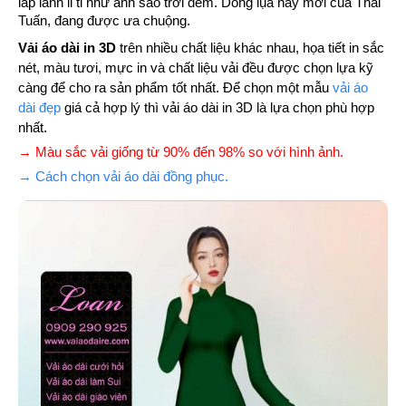
lấp lánh li ti như ánh sao trới đêm. Dòng lụa này mới của Thái
Tuấn, đang được ưa chuộng.
Vải áo dài in 3D
trên nhiều chất liệu khác nhau, họa tiết in sắc
nét, màu tươi, mực in và chất liệu vải đều được chọn lựa kỹ
càng để cho ra sản phẩm tốt nhất. Để chọn một mẫu
vải áo
dài đẹp
giá cả hợp lý thì vải áo dài in 3D là lựa chọn phù hợp
nhất.
→ Màu sắc vải giống từ 90% đến 98% so với hình ảnh.
→ Cách chọn vải áo dài đồng phục.