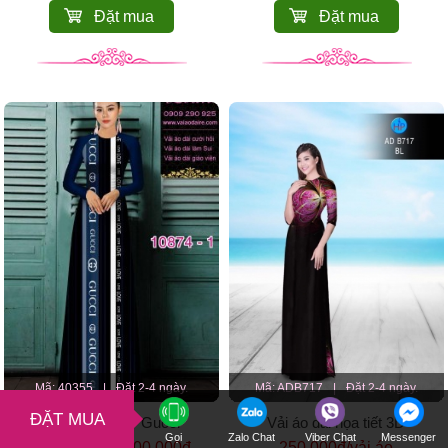
Đặt mua
Đặt mua
Mã: 40355
|
Đặt 2-4 ngày.
Mã: ADB717
|
Đặt 2-4 ngày.
ĐẶT MUA
Vải áo dài chữ Gucci
Vải áo dài họa tiết 3D
Gọi
Zalo Chat
Viber Chat
Messenger
170,000đ → 400,000đ
250,000đ/vải áo