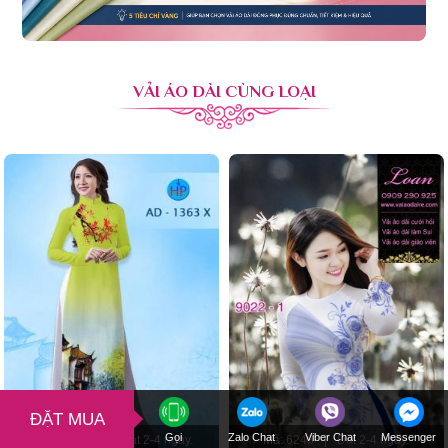
VẢI ÁO DÀI CÙNG LOẠI
ĐẶT MUA
Gọi
Zalo Chat
Viber Chat
Messenger
Mã: AD1363
|
Đặt 2-4 ngày.
Mã: 6248
|
Đặt 2-4 ngày.