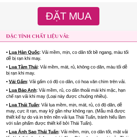
ĐẶT MUA
ĐẶC TÍNH CHẤT LIỆU VẢI:
•
Lụa Hàn Quốc
: Vải mềm, mịn, co dãn tốt bề ngang, màu tối
dễ bị rạn khi may.
•
Lụa Tằm Thái
: Vải mềm, mát, rủ, không co dãn, màu tối dễ
bị rạn khi may.
•
Vải Gấm
: Vải gấm có độ co dãn, có hoa văn chìm trên vải.
•
Lụa Bảo Anh
: Vải mềm, rủ, co dãn thoải mái khi mặc, hạn
chế rạn vải khi may (Loại này được chuộng nhiều).
•
Lụa Thái Tuấn
: Vải lụa mềm, mịn, mát, rủ, có độ dãn, dễ
may, cực ít rạn, may kỹ gần như không rạn. (Mẫu mã được
thiết kế tự do và in trên nền vải lụa Thái Tuấn, tránh hiểu lầm
với sản phẩm được thiết kế bởi Thái Tuấn).
•
Lụa Ánh Sao Thái Tuấn
: Vải mềm, mịn, co dãn tốt, mặt vải