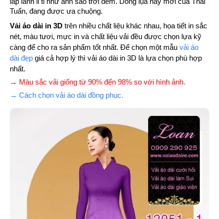
lấp lánh li ti như ánh sao trới đêm. Dòng lụa này mới của Thái
Tuấn, đang được ưa chuộng.
Vải áo dài in 3D
trên nhiều chất liệu khác nhau, họa tiết in sắc
nét, màu tươi, mực in và chất liệu vải đều được chọn lựa kỹ
càng để cho ra sản phẩm tốt nhất. Để chọn một mẫu
vải áo
dài đẹp
giá cả hợp lý thì vải áo dài in 3D là lựa chọn phù hợp
nhất.
→ Màu sắc vải giống từ 90% đến 98% so với hình ảnh.
→ Cách chọn vải áo dài đồng phục.