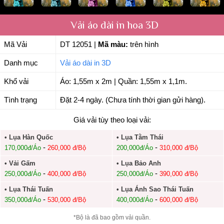
Vải áo dài in hoa 3D
Mã Vải
DT 12051
|
Mã màu:
trên hình
Danh mục
Vải áo dài in 3D
Khổ vải
Áo: 1,55m x 2m | Quần: 1,55m x 1,1m.
Tình trạng
Đặt 2-4 ngày. (Chưa tính thời gian gửi hàng).
Giá vải tùy theo loại vải:
• Lụa Hàn Quốc
• Lụa Tằm Thái
-
-
170,000đ/Áo
260,000 đ/Bộ
200,000đ/Áo
310,000 đ/Bộ
• Vải Gấm
• Lụa Bảo Anh
-
-
250,000đ/Áo
400,000 đ/Bộ
250,000đ/Áo
390,000 đ/Bộ
• Lụa Thái Tuấn
• Lụa Ánh Sao Thái Tuấn
-
-
350,000đ/Áo
530,000 đ/Bộ
400,000đ/Áo
600,000 đ/Bộ
*Bộ là đã bao gồm vải quần.