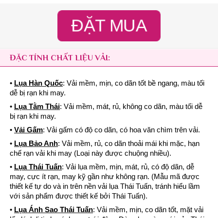
ĐẶT MUA
ĐẶC TÍNH CHẤT LIỆU VẢI:
•
Lụa Hàn Quốc
: Vải mềm, mịn, co dãn tốt bề ngang, màu tối
dễ bị rạn khi may.
•
Lụa Tằm Thái
: Vải mềm, mát, rủ, không co dãn, màu tối dễ
bị rạn khi may.
•
Vải Gấm
: Vải gấm có độ co dãn, có hoa văn chìm trên vải.
•
Lụa Bảo Anh
: Vải mềm, rủ, co dãn thoải mái khi mặc, hạn
chế rạn vải khi may (Loại này được chuộng nhiều).
•
Lụa Thái Tuấn
: Vải lụa mềm, mịn, mát, rủ, có độ dãn, dễ
may, cực ít rạn, may kỹ gần như không rạn. (Mẫu mã được
thiết kế tự do và in trên nền vải lụa Thái Tuấn, tránh hiểu lầm
với sản phẩm được thiết kế bởi Thái Tuấn).
•
Lụa Ánh Sao Thái Tuấn
: Vải mềm, mịn, co dãn tốt, mặt vải