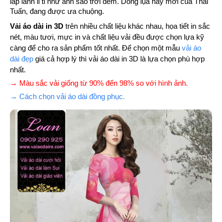
lấp lánh li ti như ánh sao trới đêm. Dòng lụa này mới của Thái
Tuấn, đang được ưa chuộng.
Vải áo dài in 3D
trên nhiều chất liệu khác nhau, họa tiết in sắc
nét, màu tươi, mực in và chất liệu vải đều được chọn lựa kỹ
càng để cho ra sản phẩm tốt nhất. Để chọn một mẫu
vải áo
dài đẹp
giá cả hợp lý thì vải áo dài in 3D là lựa chọn phù hợp
nhất.
→ Màu sắc vải giống từ 90% đến 98% so với hình ảnh.
→ Cách chọn vải áo dài đồng phục.