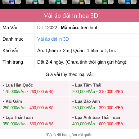
Vải áo dài in hoa 3D
Mã Vải
DT 12022
|
Mã màu:
trên hình
Danh mục
Vải áo dài in 3D
Khổ vải
Áo: 1,55m x 2m | Quần: 1,55m x 1,1m.
Tình trạng
Đặt 2-4 ngày. (Chưa tính thời gian gửi hàng).
Giá vải tùy theo loại vải:
• Lụa Hàn Quốc
• Lụa Tằm Thái
-
-
170,000đ/Áo
260,000 đ/Bộ
200,000đ/Áo
310,000 đ/Bộ
• Vải Gấm
• Lụa Bảo Anh
-
-
250,000đ/Áo
400,000 đ/Bộ
250,000đ/Áo
390,000 đ/Bộ
• Lụa Thái Tuấn
• Lụa Ánh Sao Thái Tuấn
-
-
350,000đ/Áo
530,000 đ/Bộ
400,000đ/Áo
600,000 đ/Bộ
*Bộ là đã bao gồm vải quần.