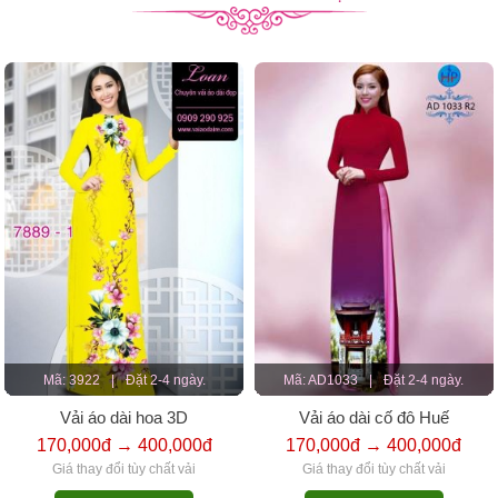
Mã: 3922
|
Đặt 2-4 ngày.
Mã: AD1033
|
Đặt 2-4 ngày.
Vải áo dài hoa 3D
Vải áo dài cố đô Huế
170,000đ → 400,000đ
170,000đ → 400,000đ
Giá thay đổi tùy chất vải
Giá thay đổi tùy chất vải