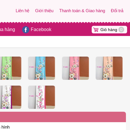
Liên hệ
Giới thiệu
Thanh toán & Giao hàng
Đổi trả
ua hàng
Facebook
Giỏ hàng
0
 hình