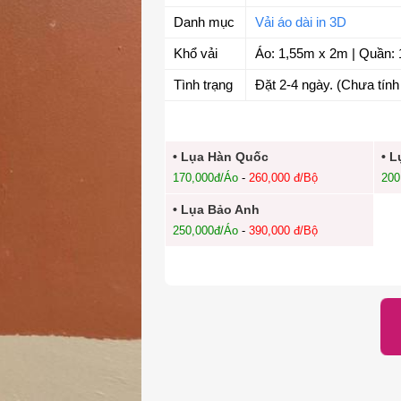
Danh mục
Vải áo dài in 3D
Khổ vải
Áo: 1,55m x 2m | Quần: 
Tình trạng
Đặt 2-4 ngày. (Chưa tính 
• Lụa Hàn Quốc
• L
170,000đ/Áo
-
260,000 đ/Bộ
200
• Lụa Bảo Anh
250,000đ/Áo
-
390,000 đ/Bộ