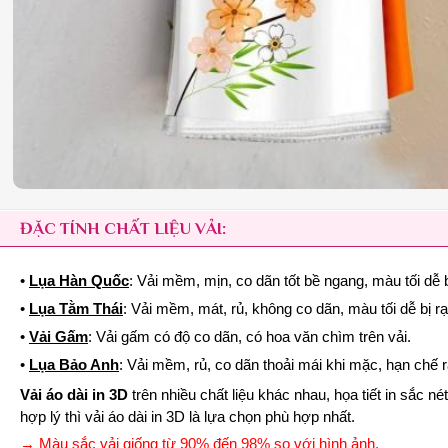
ĐẶC TÍNH CHẤT LIỆU VẢI:
•
Lụa Hàn Quốc
: Vải mềm, mịn, co dãn tốt bề ngang, màu tối dễ b
•
Lụa Tằm Thái
: Vải mềm, mát, rủ, không co dãn, màu tối dễ bị r
•
Vải Gấm
: Vải gấm có độ co dãn, có hoa văn chìm trên vải.
•
Lụa Bảo Anh
: Vải mềm, rủ, co dãn thoải mái khi mặc, hạn chế 
Vải áo dài in 3D
trên nhiều chất liệu khác nhau, họa tiết in sắc 
hợp lý thì vải áo dài in 3D là lựa chọn phù hợp nhất.
→ Màu sắc vải giống từ 90% đến 98% so với hình ảnh.