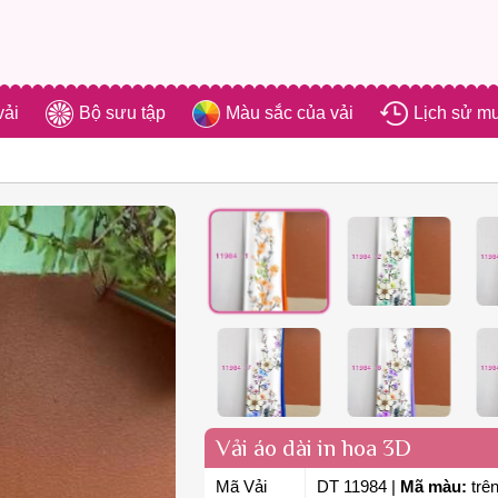
vải
Bộ sưu tập
Màu sắc của vải
Lịch sử m
Vải áo dài in hoa 3D
Mã Vải
DT 11984
|
Mã màu:
trên