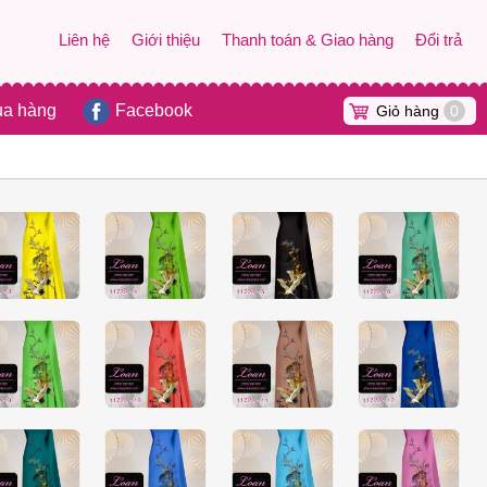
Liên hệ
Giới thiệu
Thanh toán & Giao hàng
Đổi trả
ua hàng
Facebook
Giỏ hàng
0