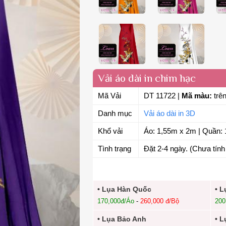
Vải áo dài in chim hạc
Mã Vải
DT 11722
|
Mã màu:
trên
Danh mục
Vải áo dài in 3D
Khổ vải
Áo: 1,55m x 2m | Quần: 
Tình trạng
Đặt 2-4 ngày. (Chưa tính 
• Lụa Hàn Quốc
• L
170,000đ/Áo
-
260,000 đ/Bộ
200
• Lụa Bảo Anh
• L