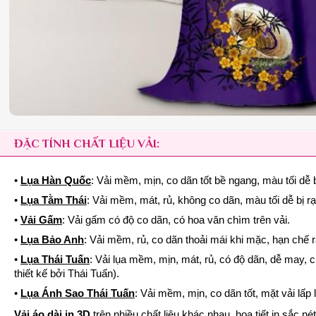
ĐẶC TÍNH CHẤT LIỆU VẢI:
•
Lụa Hàn Quốc
: Vải mềm, mịn, co dãn tốt bề ngang, màu tối dễ b
•
Lụa Tằm Thái
: Vải mềm, mát, rủ, không co dãn, màu tối dễ bị r
•
Vải Gấm
: Vải gấm có độ co dãn, có hoa văn chìm trên vải.
•
Lụa Bảo Anh
: Vải mềm, rủ, co dãn thoải mái khi mặc, hạn chế 
•
Lụa Thái Tuấn
: Vải lụa mềm, mịn, mát, rủ, có độ dãn, dễ may, 
thiết kế bởi Thái Tuấn).
•
Lụa Ánh Sao Thái Tuấn
: Vải mềm, mịn, co dãn tốt, mặt vải lấ
Vải áo dài in 3D
trên nhiều chất liệu khác nhau, họa tiết in sắc 