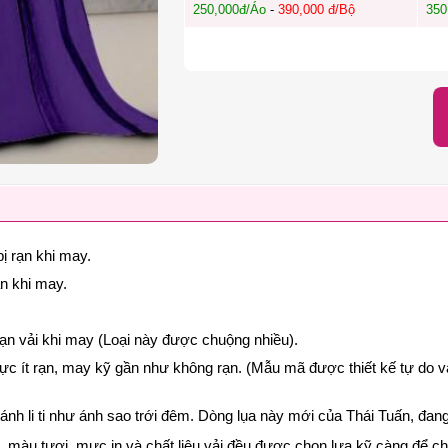
250,000đ/Áo
-
390,000 đ/Bộ
350
ị rạn khi may.
ạn khi may.
rạn vải khi may (Loại này được chuộng nhiều).
cực ít rạn, may kỹ gần như không rạn. (Mẫu mã được thiết kế tự do v
p lánh li ti như ánh sao trới đêm. Dòng lụa này mới của Thái Tuấn, đ
nét, màu tươi, mực in và chất liệu vải đều được chọn lựa kỹ càng để