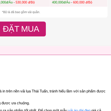
,000đ/Áo
-
530,000 đ/Bộ
400,000đ/Áo
-
600,000 đ/Bộ
*Bộ là đã bao gồm vải quần.
ĐẶT MUA
à in trên nền vải lụa Thái Tuấn, tránh hiểu lầm với sản phẩm được
ang được ưa chuộng.
 cho ra sản phẩm tốt nhất. Để chọn một mẫu
vải áo dài đẹp
giá cả