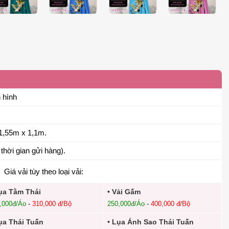
 hình
1,55m x 1,1m.
thời gian gửi hàng).
Giá vải tùy theo loại vải:
ụa Tằm Thái
• Vải Gấm
,000đ/Áo
-
310,000 đ/Bộ
250,000đ/Áo
-
400,000 đ/Bộ
ụa Thái Tuấn
• Lụa Ánh Sao Thái Tuấn