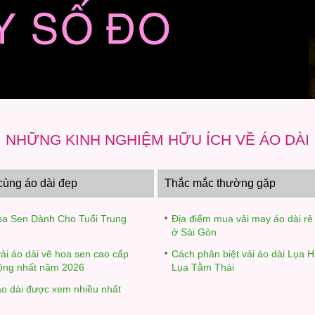
NHỮNG KINH NGHIỆM HỮU ÍCH VỀ ÁO DÀI
ùng áo dài đẹp
Thắc mắc thường gặp
oa Sen Dành Cho Tuổi Trung
Địa điểm mua vải may áo dài rẻ
ở Sài Gòn
ải áo dài vẽ hoa sen cao cấp
Cách phân biệt vải áo dài Lụa 
ộng nhất năm 2026
Lụa Tằm Thái
o dài được xem nhiều nhất