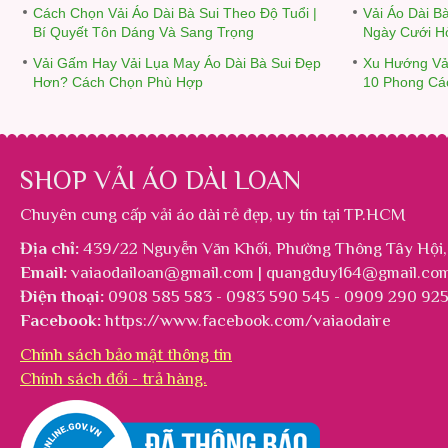
Cách Chọn Vải Áo Dài Bà Sui Theo Độ Tuổi |
Vải Áo Dài B
Bí Quyết Tôn Dáng Và Sang Trọng
Ngày Cưới H
Vải Gấm Hay Vải Lụa May Áo Dài Bà Sui Đẹp
Xu Hướng Vả
Hơn? Cách Chọn Phù Hợp
10 Phong Cá
SHOP VẢI ÁO DÀI LOAN
Chuyên cung cấp
vải áo dài rẻ đẹp
, uy tín tại TP.HCM
Địa chỉ:
439/22 Nguyễn Văn Khối, Phường Thông Tây Hội,
Email:
vaiaodailoan@gmail.com | quangduy164@gmail.co
Điện thoại:
0908 585 583 - 0983 590 545 - 0909 290 92
Facebook:
https://www.facebook.com/vaiaodaire
Chính sách bảo mật thông tin
Chính sách đổi - trả hàng.