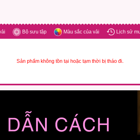
vải
Bộ sưu tập
Màu sắc của vải
Lịch sử m
Sản phẩm không tồn tại hoặc tạm thời bị tháo đi.