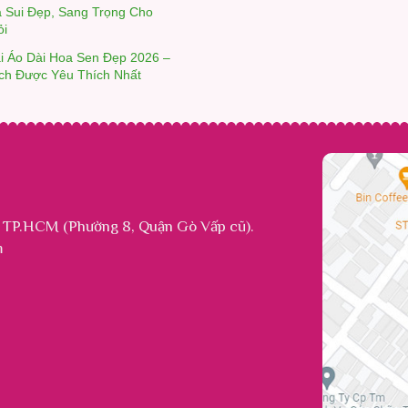
à Sui Đẹp, Sang Trọng Cho
ỏi
i Áo Dài Hoa Sen Đẹp 2026 –
ch Được Yêu Thích Nhất
 TP.HCM (Phường 8, Quận Gò Vấp cũ).
m
5