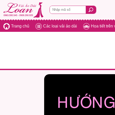
Trang chủ
Các loại vải áo dài
Họa tiết trên 