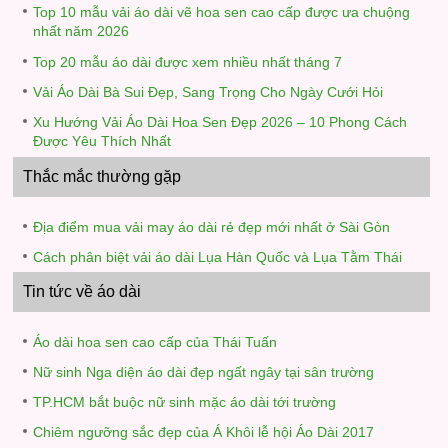
Top 10 mẫu vải áo dài vẽ hoa sen cao cấp được ưa chuộng
nhất năm 2026
Top 20 mẫu áo dài được xem nhiều nhất tháng 7
Vải Áo Dài Bà Sui Đẹp, Sang Trọng Cho Ngày Cưới Hỏi
Xu Hướng Vải Áo Dài Hoa Sen Đẹp 2026 – 10 Phong Cách
Được Yêu Thích Nhất
Thắc mắc thường gặp
Địa điểm mua vải may áo dài rẻ đẹp mới nhất ở Sài Gòn
Cách phân biệt vải áo dài Lụa Hàn Quốc và Lụa Tằm Thái
Tin tức về áo dài
Áo dài hoa sen cao cấp của Thái Tuấn
Nữ sinh Nga diện áo dài đẹp ngất ngây tại sân trường
TP.HCM bắt buộc nữ sinh mặc áo dài tới trường
Chiêm ngưỡng sắc đẹp của Á Khôi lễ hội Áo Dài 2017