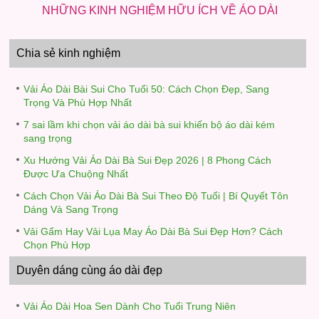
NHỮNG KINH NGHIỆM HỮU ÍCH VỀ ÁO DÀI
Chia sẻ kinh nghiệm
Vải Áo Dài Bài Sui Cho Tuổi 50: Cách Chọn Đẹp, Sang
Trọng Và Phù Hợp Nhất
7 sai lầm khi chọn vải áo dài bà sui khiến bộ áo dài kém
sang trọng
Xu Hướng Vải Áo Dài Bà Sui Đẹp 2026 | 8 Phong Cách
Được Ưa Chuộng Nhất
Cách Chọn Vải Áo Dài Bà Sui Theo Độ Tuổi | Bí Quyết Tôn
Dáng Và Sang Trọng
Vải Gấm Hay Vải Lụa May Áo Dài Bà Sui Đẹp Hơn? Cách
Chọn Phù Hợp
Duyên dáng cùng áo dài đẹp
Vải Áo Dài Hoa Sen Dành Cho Tuổi Trung Niên