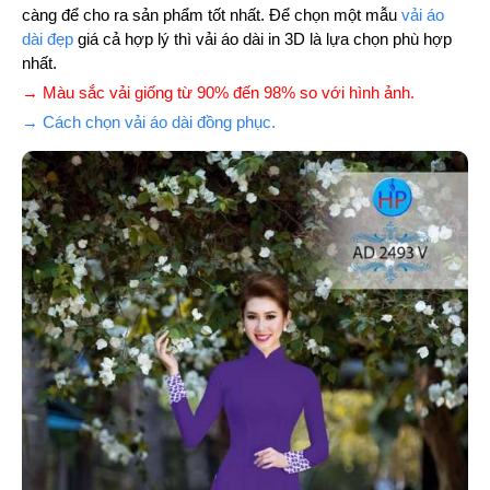
càng để cho ra sản phẩm tốt nhất. Để chọn một mẫu
vải áo
dài đẹp
giá cả hợp lý thì vải áo dài in 3D là lựa chọn phù hợp
nhất.
→ Màu sắc vải giống từ 90% đến 98% so với hình ảnh.
→ Cách chọn vải áo dài đồng phục.