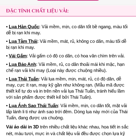
ĐẶC TÍNH CHẤT LIỆU VẢI:
•
Lụa Hàn Quốc
: Vải mềm, mịn, co dãn tốt bề ngang, màu tối
dễ bị rạn khi may.
•
Lụa Tằm Thái
: Vải mềm, mát, rủ, không co dãn, màu tối dễ
bị rạn khi may.
•
Vải Gấm
: Vải gấm có độ co dãn, có hoa văn chìm trên vải.
•
Lụa Bảo Anh
: Vải mềm, rủ, co dãn thoải mái khi mặc, hạn
chế rạn vải khi may (Loại này được chuộng nhiều).
•
Lụa Thái Tuấn
: Vải lụa mềm, mịn, mát, rủ, có độ dãn, dễ
may, cực ít rạn, may kỹ gần như không rạn. (Mẫu mã được
thiết kế tự do và in trên nền vải lụa Thái Tuấn, tránh hiểu lầm
với sản phẩm được thiết kế bởi Thái Tuấn).
•
Lụa Ánh Sao Thái Tuấn
: Vải mềm, mịn, co dãn tốt, mặt vải
lấp lánh li ti như ánh sao trới đêm. Dòng lụa này mới của Thái
Tuấn, đang được ưa chuộng.
Vải áo dài in 3D
trên nhiều chất liệu khác nhau, họa tiết in sắc
nét, màu tươi, mực in và chất liệu vải đều được chọn lựa kỹ