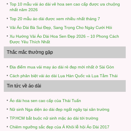
Top 10 mẫu vải áo dài vẽ hoa sen cao cấp được ưa chuộng
nhất năm 2026
Top 20 mẫu áo dài được xem nhiều nhất tháng 7
Vải Áo Dài Bà Sui Đẹp, Sang Trọng Cho Ngày Cưới Hỏi
Xu Hướng Vải Áo Dài Hoa Sen Đẹp 2026 – 10 Phong Cách
Được Yêu Thích Nhất
Thắc mắc thường gặp
Địa điểm mua vải may áo dài rẻ đẹp mới nhất ở Sài Gòn
Cách phân biệt vải áo dài Lụa Hàn Quốc và Lụa Tằm Thái
Tin tức về áo dài
Áo dài hoa sen cao cấp của Thái Tuấn
Nữ sinh Nga diện áo dài đẹp ngất ngây tại sân trường
TP.HCM bắt buộc nữ sinh mặc áo dài tới trường
Chiêm ngưỡng sắc đẹp của Á Khôi lễ hội Áo Dài 2017