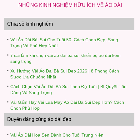
NHỮNG KINH NGHIỆM HỮU ÍCH VỀ ÁO DÀI
Chia sẻ kinh nghiệm
Vải Áo Dài Bài Sui Cho Tuổi 50: Cách Chọn Đẹp, Sang
Trọng Và Phù Hợp Nhất
7 sai lầm khi chọn vải áo dài bà sui khiến bộ áo dài kém
sang trọng
Xu Hướng Vải Áo Dài Bà Sui Đẹp 2026 | 8 Phong Cách
Được Ưa Chuộng Nhất
Cách Chọn Vải Áo Dài Bà Sui Theo Độ Tuổi | Bí Quyết Tôn
Dáng Và Sang Trọng
Vải Gấm Hay Vải Lụa May Áo Dài Bà Sui Đẹp Hơn? Cách
Chọn Phù Hợp
Duyên dáng cùng áo dài đẹp
Vải Áo Dài Hoa Sen Dành Cho Tuổi Trung Niên