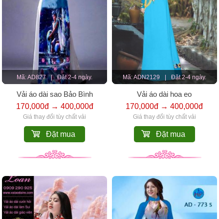
Mã: AD827
|
Đặt 2-4 ngày.
Mã: ADN2129
|
Đặt 2-4 ngày.
Vải áo dài sao Bảo Bình
Vải áo dài hoa eo
170,000đ → 400,000đ
170,000đ → 400,000đ
Giá thay đổi tùy chất vải
Giá thay đổi tùy chất vải
Đặt mua
Đặt mua