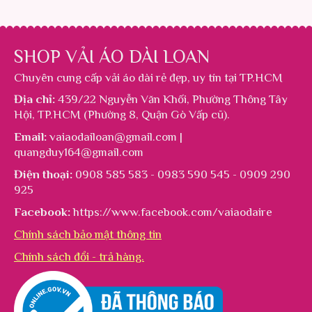
SHOP VẢI ÁO DÀI LOAN
Chuyên cung cấp
vải áo dài rẻ đẹp
, uy tín tại TP.HCM
Địa chỉ:
439/22 Nguyễn Văn Khối, Phường Thông Tây
Hội, TP.HCM (Phường 8, Quận Gò Vấp cũ).
Email:
vaiaodailoan@gmail.com |
quangduy164@gmail.com
Điện thoại:
0908 585 583 - 0983 590 545 - 0909 290
925
Facebook:
https://www.facebook.com/vaiaodaire
Chính sách bảo mật thông tin
Chính sách đổi - trả hàng.