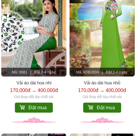
Mã: 3981
|
Đặt 2-4 ngày.
Mã: ADB2804
|
Đặt 2-4 ngày.
Vải áo dài hoa nhí
Vải áo dài hoa nhỏ
170,000đ → 400,000đ
170,000đ → 400,000đ
Giá thay đổi tùy chất vải
Giá thay đổi tùy chất vải
Đặt mua
Đặt mua