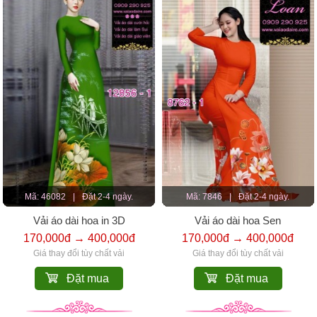
Mã: 46082
|
Đặt 2-4 ngày.
Mã: 7846
|
Đặt 2-4 ngày.
Vải áo dài hoa in 3D
Vải áo dài hoa Sen
170,000đ → 400,000đ
170,000đ → 400,000đ
Giá thay đổi tùy chất vải
Giá thay đổi tùy chất vải
Đặt mua
Đặt mua