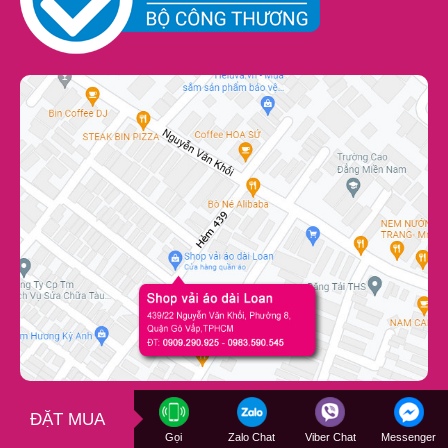
ĐẶT MUA
Gọi
Zalo Chat
Viber Chat
Messenger