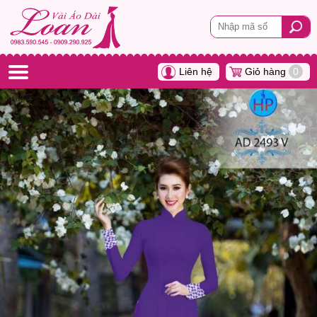
Liên hệ
Giỏ hàng
0