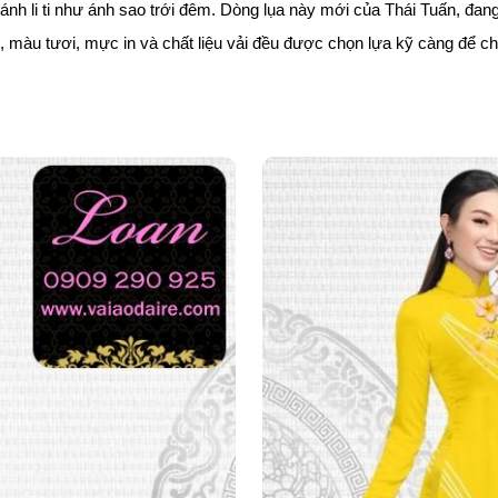
p lánh li ti như ánh sao trới đêm. Dòng lụa này mới của Thái Tuấn, đ
nét, màu tươi, mực in và chất liệu vải đều được chọn lựa kỹ càng để