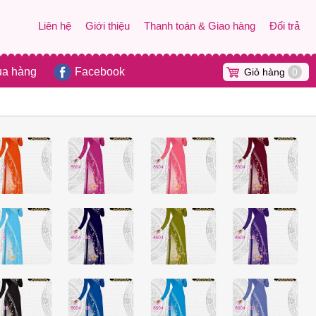
Liên hệ
Giới thiệu
Thanh toán & Giao hàng
Đổi trả
ua hàng
Facebook
Giỏ hàng
0