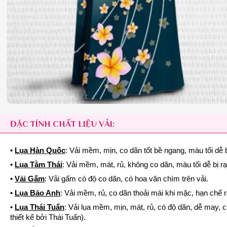
ĐẶC TÍNH CHẤT LIỆU VẢI:
•
Lụa Hàn Quốc
: Vải mềm, mịn, co dãn tốt bề ngang, màu tối dễ b
•
Lụa Tằm Thái
: Vải mềm, mát, rủ, không co dãn, màu tối dễ bị r
•
Vải Gấm
: Vải gấm có độ co dãn, có hoa văn chìm trên vải.
•
Lụa Bảo Anh
: Vải mềm, rủ, co dãn thoải mái khi mặc, hạn chế 
•
Lụa Thái Tuấn
: Vải lụa mềm, mịn, mát, rủ, có độ dãn, dễ may, 
thiết kế bởi Thái Tuấn).