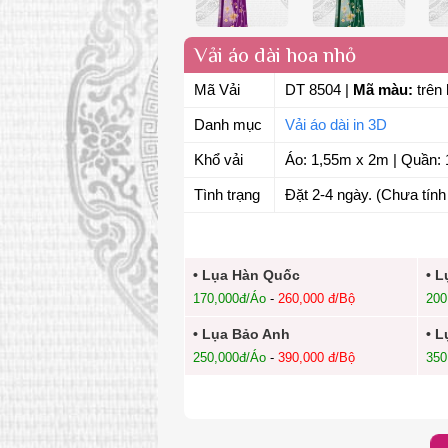
Vải áo dài hoa nhỏ
Mã Vải
DT 8504
|
Mã màu:
trên 
Danh mục
Vải áo dài in 3D
Khổ vải
Áo: 1,55m x 2m | Quần: 
Tình trạng
Đặt 2-4 ngày. (Chưa tính 
• Lụa Hàn Quốc
• L
170,000đ/Áo
-
260,000 đ/Bộ
200
• Lụa Bảo Anh
• L
250,000đ/Áo
-
390,000 đ/Bộ
350