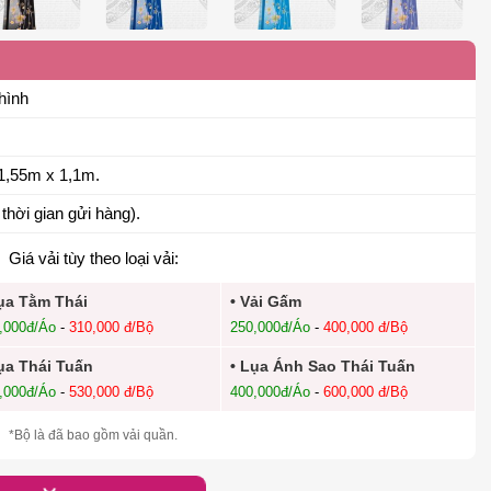
hình
1,55m x 1,1m.
thời gian gửi hàng).
Giá vải tùy theo loại vải:
ụa Tằm Thái
• Vải Gấm
,000đ/Áo
-
310,000 đ/Bộ
250,000đ/Áo
-
400,000 đ/Bộ
ụa Thái Tuấn
• Lụa Ánh Sao Thái Tuấn
,000đ/Áo
-
530,000 đ/Bộ
400,000đ/Áo
-
600,000 đ/Bộ
*Bộ là đã bao gồm vải quần.