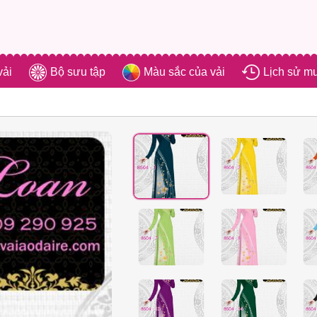
vải
Bộ sưu tập
Màu sắc của vải
Lịch sử m