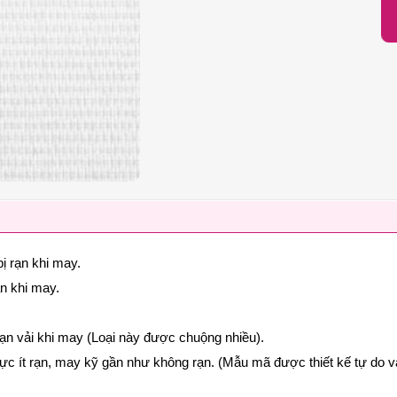
ị rạn khi may.
ạn khi may.
rạn vải khi may (Loại này được chuộng nhiều).
cực ít rạn, may kỹ gần như không rạn. (Mẫu mã được thiết kế tự do v