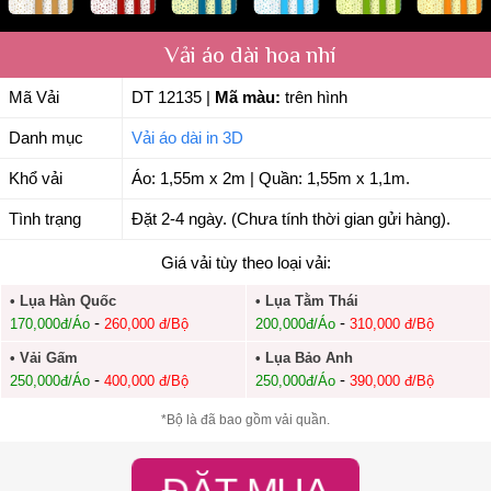
Vải áo dài hoa nhí
Mã Vải
DT 12135
|
Mã màu:
trên hình
Danh mục
Vải áo dài in 3D
Khổ vải
Áo: 1,55m x 2m | Quần: 1,55m x 1,1m.
Tình trạng
Đặt 2-4 ngày. (Chưa tính thời gian gửi hàng).
Giá vải tùy theo loại vải:
• Lụa Hàn Quốc
• Lụa Tằm Thái
-
-
170,000đ/Áo
260,000 đ/Bộ
200,000đ/Áo
310,000 đ/Bộ
• Vải Gấm
• Lụa Bảo Anh
-
-
250,000đ/Áo
400,000 đ/Bộ
250,000đ/Áo
390,000 đ/Bộ
*Bộ là đã bao gồm vải quần.