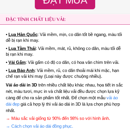
ĐẶT MUA
ĐẶC TÍNH CHẤT LIỆU VẢI:
•
Lụa Hàn Quốc
: Vải mềm, mịn, co dãn tốt bề ngang, màu tối
dễ bị rạn khi may.
•
Lụa Tằm Thái
: Vải mềm, mát, rủ, không co dãn, màu tối dễ
bị rạn khi may.
•
Vải Gấm
: Vải gấm có độ co dãn, có hoa văn chìm trên vải.
•
Lụa Bảo Anh
: Vải mềm, rủ, co dãn thoải mái khi mặc, hạn
chế rạn vải khi may (Loại này được chuộng nhiều).
Vải áo dài in 3D
trên nhiều chất liệu khác nhau, họa tiết in sắc
nét, màu tươi, mực in và chất liệu vải đều được chọn lựa kỹ
càng để cho ra sản phẩm tốt nhất. Để chọn một mẫu
vải áo
dài đẹp
giá cả hợp lý thì vải áo dài in 3D là lựa chọn phù hợp
nhất.
→ Màu sắc vải giống từ 90% đến 98% so với hình ảnh.
→ Cách chọn vải áo dài đồng phục.