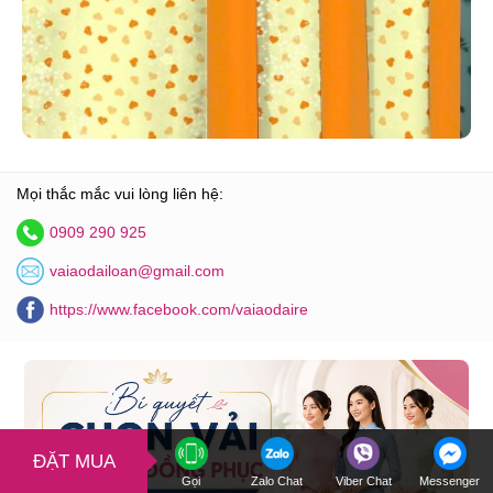
Mọi thắc mắc vui lòng liên hệ:
0909 290 925
vaiaodailoan@gmail.com
https://www.facebook.com/vaiaodaire
ĐẶT MUA
Gọi
Zalo Chat
Viber Chat
Messenger