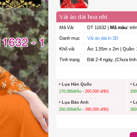
Vải áo dài hoa nhí
Mã Vải
DT 11632
|
Mã màu:
trên
Danh mục
Vải áo dài in 3D
Khổ vải
Áo: 1,55m x 2m | Quần: 
Tình trạng
Đặt 2-4 ngày. (Chưa tính 
• Lụa Hàn Quốc
• L
170,000đ/Áo
-
260,000 đ/Bộ
200
• Lụa Bảo Anh
• L
250,000đ/Áo
-
390,000 đ/Bộ
350