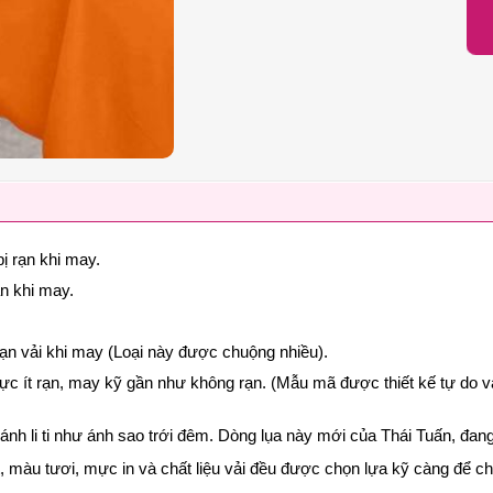
ị rạn khi may.
ạn khi may.
rạn vải khi may (Loại này được chuộng nhiều).
cực ít rạn, may kỹ gần như không rạn. (Mẫu mã được thiết kế tự do v
p lánh li ti như ánh sao trới đêm. Dòng lụa này mới của Thái Tuấn, đ
nét, màu tươi, mực in và chất liệu vải đều được chọn lựa kỹ càng để