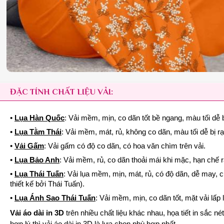
ĐẶC TÍNH CHẤT LIỆU VẢI:
•
Lụa Hàn Quốc
: Vải mềm, mịn, co dãn tốt bề ngang, màu tối dễ b
•
Lụa Tằm Thái
: Vải mềm, mát, rủ, không co dãn, màu tối dễ bị r
•
Vải Gấm
: Vải gấm có độ co dãn, có hoa văn chìm trên vải.
•
Lụa Bảo Anh
: Vải mềm, rủ, co dãn thoải mái khi mặc, hạn chế 
•
Lụa Thái Tuấn
: Vải lụa mềm, mịn, mát, rủ, có độ dãn, dễ may, 
thiết kế bởi Thái Tuấn).
•
Lụa Ánh Sao Thái Tuấn
: Vải mềm, mịn, co dãn tốt, mặt vải lấ
Vải áo dài in 3D
trên nhiều chất liệu khác nhau, họa tiết in sắc 
hợp lý thì vải áo dài in 3D là lựa chọn phù hợp nhất.