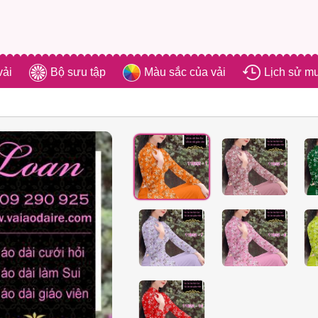
vải
Bộ sưu tập
Màu sắc của vải
Lịch sử m