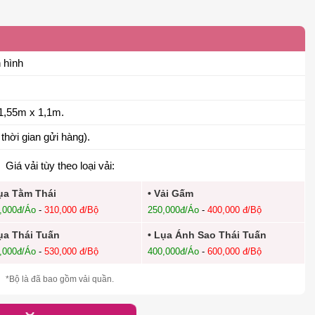
 hình
1,55m x 1,1m.
thời gian gửi hàng).
Giá vải tùy theo loại vải:
ụa Tằm Thái
• Vải Gấm
,000đ/Áo
-
310,000 đ/Bộ
250,000đ/Áo
-
400,000 đ/Bộ
ụa Thái Tuấn
• Lụa Ánh Sao Thái Tuấn
,000đ/Áo
-
530,000 đ/Bộ
400,000đ/Áo
-
600,000 đ/Bộ
*Bộ là đã bao gồm vải quần.