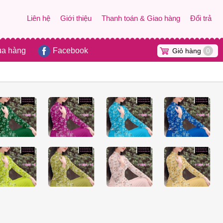
Liên hệ
Giới thiệu
Thanh toán & Giao hàng
Đổi trả
ua hàng
Facebook
Giỏ hàng
0