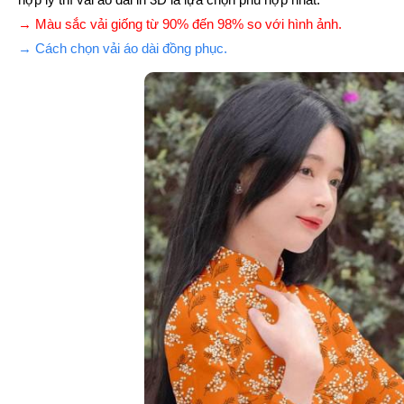
→ Màu sắc vải giống từ 90% đến 98% so với hình ảnh.
→ Cách chọn vải áo dài đồng phục.