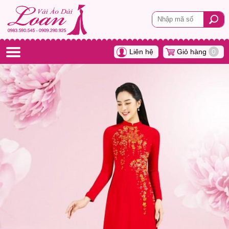
Liên hệ
Giỏ hàng
0