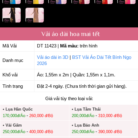
Vải áo dài hoa mai tết
Mã Vải
DT 11423
|
Mã màu:
trên hình
Vải áo dài in 3D
|
BST Vải Áo Dài Tết Bính Ngọ
Danh mục
2026
Khổ vải
Áo: 1,55m x 2m | Quần: 1,55m x 1,1m.
Tình trạng
Đặt 2-4 ngày. (Chưa tính thời gian gửi hàng).
Giá vải tùy theo loại vải:
• Lụa Hàn Quốc
• Lụa Tằm Thái
-
-
170,000đ/Áo
260,000 đ/Bộ
200,000đ/Áo
310,000 đ/Bộ
• Vải Gấm
• Lụa Bảo Anh
-
-
250,000đ/Áo
400,000 đ/Bộ
250,000đ/Áo
390,000 đ/Bộ