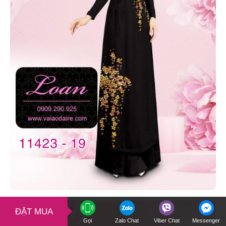
ĐẶT MUA
Gọi
Zalo Chat
Viber Chat
Messenger