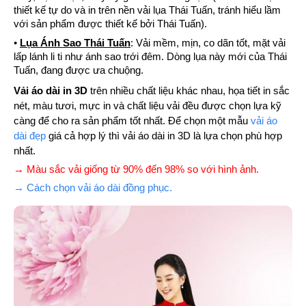
thiết kế tự do và in trên nền vải lụa Thái Tuấn, tránh hiểu lầm
với sản phẩm được thiết kế bởi Thái Tuấn).
•
Lụa Ánh Sao Thái Tuấn
: Vải mềm, mịn, co dãn tốt, mặt vải
lấp lánh li ti như ánh sao trới đêm. Dòng lụa này mới của Thái
Tuấn, đang được ưa chuộng.
Vải áo dài in 3D
trên nhiều chất liệu khác nhau, họa tiết in sắc
nét, màu tươi, mực in và chất liệu vải đều được chọn lựa kỹ
càng để cho ra sản phẩm tốt nhất. Để chọn một mẫu
vải áo
dài đẹp
giá cả hợp lý thì vải áo dài in 3D là lựa chọn phù hợp
nhất.
→ Màu sắc vải giống từ 90% đến 98% so với hình ảnh.
→ Cách chọn vải áo dài đồng phục.