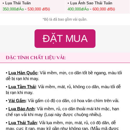
• Lụa Thái Tuấn
• Lụa Ánh Sao Thái Tuấn
-
-
350,000đ/Áo
530,000 đ/Bộ
400,000đ/Áo
600,000 đ/Bộ
*Bộ là đã bao gồm vải quần.
ĐẶT MUA
ĐẶC TÍNH CHẤT LIỆU VẢI:
•
Lụa Hàn Quốc
: Vải mềm, mịn, co dãn tốt bề ngang, màu tối
dễ bị rạn khi may.
•
Lụa Tằm Thái
: Vải mềm, mát, rủ, không co dãn, màu tối dễ
bị rạn khi may.
•
Vải Gấm
: Vải gấm có độ co dãn, có hoa văn chìm trên vải.
•
Lụa Bảo Anh
: Vải mềm, rủ, co dãn thoải mái khi mặc, hạn
chế rạn vải khi may (Loại này được chuộng nhiều).
•
Lụa Thái Tuấn
: Vải lụa mềm, mịn, mát, rủ, có độ dãn, dễ
may, cực ít rạn, may kỹ gần như không rạn. (Mẫu mã được