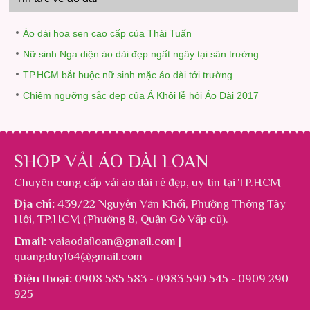
Áo dài hoa sen cao cấp của Thái Tuấn
Nữ sinh Nga diện áo dài đẹp ngất ngây tại sân trường
TP.HCM bắt buộc nữ sinh mặc áo dài tới trường
Chiêm ngưỡng sắc đẹp của Á Khôi lễ hội Áo Dài 2017
SHOP VẢI ÁO DÀI LOAN
Chuyên cung cấp
vải áo dài rẻ đẹp
, uy tín tại TP.HCM
Địa chỉ:
439/22 Nguyễn Văn Khối, Phường Thông Tây
Hội, TP.HCM (Phường 8, Quận Gò Vấp cũ).
Email:
vaiaodailoan@gmail.com |
quangduy164@gmail.com
Điện thoại:
0908 585 583 - 0983 590 545 - 0909 290
925