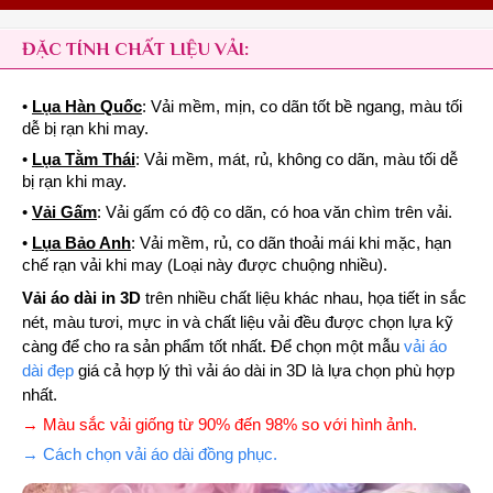
ĐẶC TÍNH CHẤT LIỆU VẢI:
•
Lụa Hàn Quốc
: Vải mềm, mịn, co dãn tốt bề ngang, màu tối
dễ bị rạn khi may.
•
Lụa Tằm Thái
: Vải mềm, mát, rủ, không co dãn, màu tối dễ
bị rạn khi may.
•
Vải Gấm
: Vải gấm có độ co dãn, có hoa văn chìm trên vải.
•
Lụa Bảo Anh
: Vải mềm, rủ, co dãn thoải mái khi mặc, hạn
chế rạn vải khi may (Loại này được chuộng nhiều).
Vải áo dài in 3D
trên nhiều chất liệu khác nhau, họa tiết in sắc
nét, màu tươi, mực in và chất liệu vải đều được chọn lựa kỹ
càng để cho ra sản phẩm tốt nhất. Để chọn một mẫu
vải áo
dài đẹp
giá cả hợp lý thì vải áo dài in 3D là lựa chọn phù hợp
nhất.
→ Màu sắc vải giống từ 90% đến 98% so với hình ảnh.
→ Cách chọn vải áo dài đồng phục.