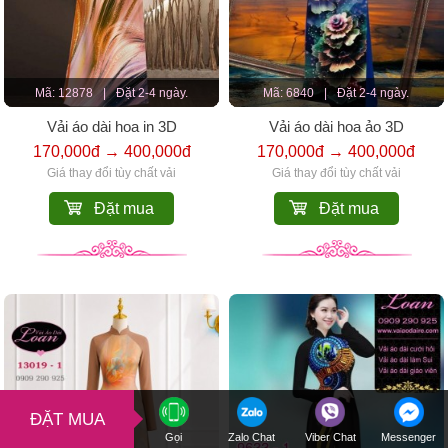
Mã: 12878
|
Đặt 2-4 ngày.
Mã: 6840
|
Đặt 2-4 ngày.
Vải áo dài hoa in 3D
Vải áo dài hoa ảo 3D
170,000đ → 400,000đ
170,000đ → 400,000đ
Giá thay đổi tùy chất vải
Giá thay đổi tùy chất vải
Đặt mua
Đặt mua
ĐẶT MUA
Gọi
Zalo Chat
Viber Chat
Messenger