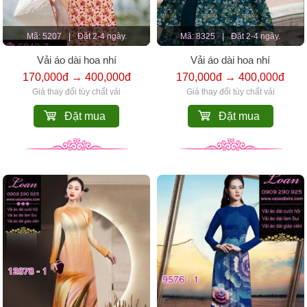
Mã: 5207
|
Đặt 2-4 ngày.
Mã: 8325
|
Đặt 2-4 ngày.
Vải áo dài hoa nhí
Vải áo dài hoa nhí
170,000đ → 400,000đ
170,000đ → 400,000đ
Giá thay đổi tùy chất vải
Giá thay đổi tùy chất vải
Đặt mua
Đặt mua