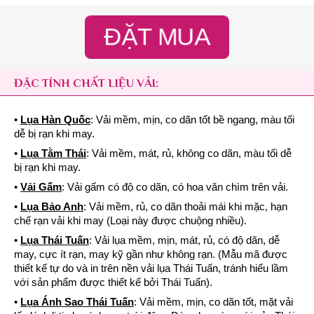
ĐẶT MUA
ĐẶC TÍNH CHẤT LIỆU VẢI:
•
Lụa Hàn Quốc
: Vải mềm, mịn, co dãn tốt bề ngang, màu tối
dễ bị rạn khi may.
•
Lụa Tằm Thái
: Vải mềm, mát, rủ, không co dãn, màu tối dễ
bị rạn khi may.
•
Vải Gấm
: Vải gấm có độ co dãn, có hoa văn chìm trên vải.
•
Lụa Bảo Anh
: Vải mềm, rủ, co dãn thoải mái khi mặc, hạn
chế rạn vải khi may (Loại này được chuộng nhiều).
•
Lụa Thái Tuấn
: Vải lụa mềm, mịn, mát, rủ, có độ dãn, dễ
may, cực ít rạn, may kỹ gần như không rạn. (Mẫu mã được
thiết kế tự do và in trên nền vải lụa Thái Tuấn, tránh hiểu lầm
với sản phẩm được thiết kế bởi Thái Tuấn).
•
Lụa Ánh Sao Thái Tuấn
: Vải mềm, mịn, co dãn tốt, mặt vải