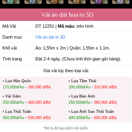
Vải áo dài hoa in 3D
Mã Vải
DT 12251
|
Mã màu:
trên hình
Danh mục
Vải áo dài in 3D
Khổ vải
Áo: 1,55m x 2m | Quần: 1,55m x 1,1m.
Tình trạng
Đặt 2-4 ngày. (Chưa tính thời gian gửi hàng).
Giá vải tùy theo loại vải:
• Lụa Hàn Quốc
• Lụa Tằm Thái
-
-
170,000đ/Áo
260,000 đ/Bộ
200,000đ/Áo
310,000 đ/Bộ
• Vải Gấm
• Lụa Bảo Anh
-
-
250,000đ/Áo
400,000 đ/Bộ
250,000đ/Áo
390,000 đ/Bộ
• Lụa Thái Tuấn
• Lụa Ánh Sao Thái Tuấn
-
-
350,000đ/Áo
530,000 đ/Bộ
400,000đ/Áo
600,000 đ/Bộ
*Bộ là đã bao gồm vải quần.