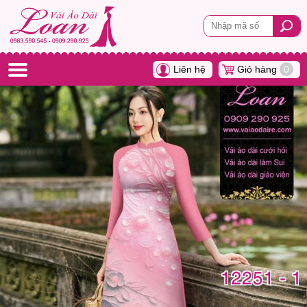
Liên hệ
Giỏ hàng
0