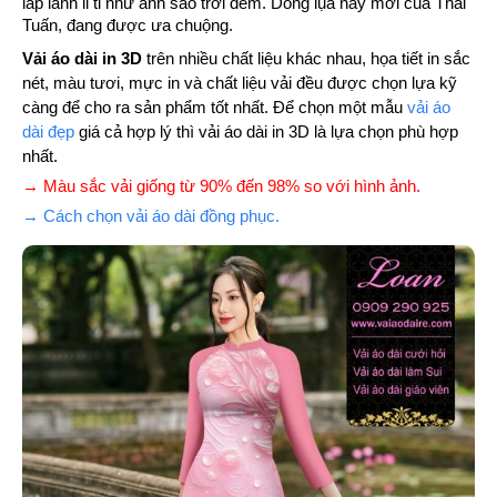
lấp lánh li ti như ánh sao trới đêm. Dòng lụa này mới của Thái
Tuấn, đang được ưa chuộng.
Vải áo dài in 3D
trên nhiều chất liệu khác nhau, họa tiết in sắc
nét, màu tươi, mực in và chất liệu vải đều được chọn lựa kỹ
càng để cho ra sản phẩm tốt nhất. Để chọn một mẫu
vải áo
dài đẹp
giá cả hợp lý thì vải áo dài in 3D là lựa chọn phù hợp
nhất.
→ Màu sắc vải giống từ 90% đến 98% so với hình ảnh.
→ Cách chọn vải áo dài đồng phục.