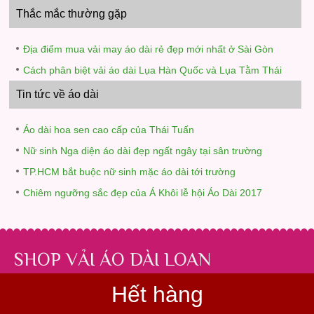
Thắc mắc thường gặp
Địa điểm mua vải may áo dài rẻ đẹp mới nhất ở Sài Gòn
Cách phân biệt vải áo dài Lụa Hàn Quốc và Lụa Tằm Thái
Tin tức về áo dài
Áo dài hoa sen cao cấp của Thái Tuấn
Nữ sinh Nga diện áo dài đẹp ngất ngây tại sân trường
TP.HCM bắt buộc nữ sinh mặc áo dài tới trường
Chiêm ngưỡng sắc đẹp của Á Khôi lễ hội Áo Dài 2017
SHOP VẢI ÁO DÀI LOAN
Chuyên cung cấp
vải áo dài rẻ đẹp
, uy tín tại TP.HCM
Hết hàng
Địa chỉ:
439/22 Nguyễn Văn Khối, Phường Thông Tây