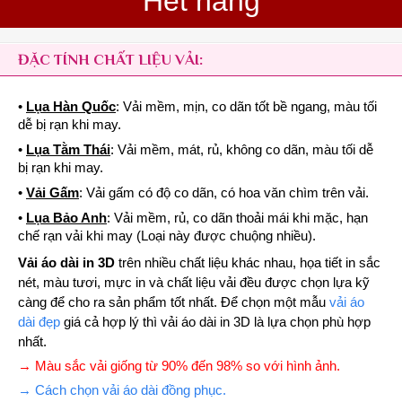
Hết hàng
ĐẶC TÍNH CHẤT LIỆU VẢI:
•
Lụa Hàn Quốc
: Vải mềm, mịn, co dãn tốt bề ngang, màu tối
dễ bị rạn khi may.
•
Lụa Tằm Thái
: Vải mềm, mát, rủ, không co dãn, màu tối dễ
bị rạn khi may.
•
Vải Gấm
: Vải gấm có độ co dãn, có hoa văn chìm trên vải.
•
Lụa Bảo Anh
: Vải mềm, rủ, co dãn thoải mái khi mặc, hạn
chế rạn vải khi may (Loại này được chuộng nhiều).
Vải áo dài in 3D
trên nhiều chất liệu khác nhau, họa tiết in sắc
nét, màu tươi, mực in và chất liệu vải đều được chọn lựa kỹ
càng để cho ra sản phẩm tốt nhất. Để chọn một mẫu
vải áo
dài đẹp
giá cả hợp lý thì vải áo dài in 3D là lựa chọn phù hợp
nhất.
→ Màu sắc vải giống từ 90% đến 98% so với hình ảnh.
→ Cách chọn vải áo dài đồng phục.