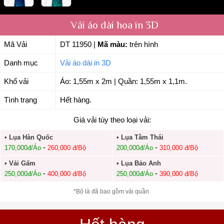
Vải áo dài hoa in 3D
Mã Vải
DT 11950
|
Mã màu:
trên hình
Danh mục
Vải áo dài in 3D
Khổ vải
Áo: 1,55m x 2m | Quần: 1,55m x 1,1m.
Tình trạng
Hết hàng.
Giá vải tùy theo loại vải:
• Lụa Hàn Quốc
• Lụa Tằm Thái
-
-
170,000đ/Áo
260,000 đ/Bộ
200,000đ/Áo
310,000 đ/Bộ
• Vải Gấm
• Lụa Bảo Anh
-
-
250,000đ/Áo
400,000 đ/Bộ
250,000đ/Áo
390,000 đ/Bộ
*Bộ là đã bao gồm vải quần.