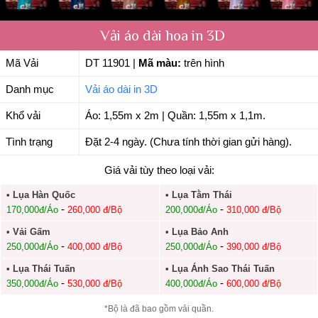
Vải áo dài hoa in 3D
Mã Vải
DT 11901
|
Mã màu:
trên hình
Danh mục
Vải áo dài in 3D
Khổ vải
Áo: 1,55m x 2m | Quần: 1,55m x 1,1m.
Tình trạng
Đặt 2-4 ngày. (Chưa tính thời gian gửi hàng).
Giá vải tùy theo loại vải:
• Lụa Hàn Quốc
• Lụa Tằm Thái
-
-
170,000đ/Áo
260,000 đ/Bộ
200,000đ/Áo
310,000 đ/Bộ
• Vải Gấm
• Lụa Bảo Anh
-
-
250,000đ/Áo
400,000 đ/Bộ
250,000đ/Áo
390,000 đ/Bộ
• Lụa Thái Tuấn
• Lụa Ánh Sao Thái Tuấn
-
-
350,000đ/Áo
530,000 đ/Bộ
400,000đ/Áo
600,000 đ/Bộ
*Bộ là đã bao gồm vải quần.