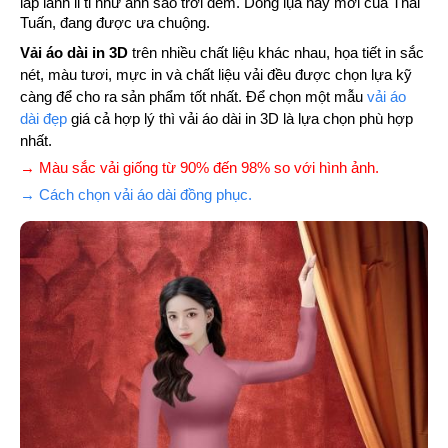
lấp lánh li ti như ánh sao trới đêm. Dòng lụa này mới của Thái
Tuấn, đang được ưa chuộng.
Vải áo dài in 3D
trên nhiều chất liệu khác nhau, họa tiết in sắc
nét, màu tươi, mực in và chất liệu vải đều được chọn lựa kỹ
càng để cho ra sản phẩm tốt nhất. Để chọn một mẫu
vải áo
dài đẹp
giá cả hợp lý thì vải áo dài in 3D là lựa chọn phù hợp
nhất.
→ Màu sắc vải giống từ 90% đến 98% so với hình ảnh.
→ Cách chọn vải áo dài đồng phục.