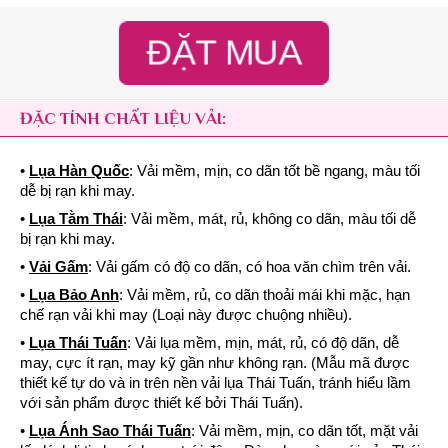
ĐẶT MUA
ĐẶC TÍNH CHẤT LIỆU VẢI:
•
Lụa Hàn Quốc
: Vải mềm, mịn, co dãn tốt bề ngang, màu tối
dễ bị rạn khi may.
•
Lụa Tằm Thái
: Vải mềm, mát, rủ, không co dãn, màu tối dễ
bị rạn khi may.
•
Vải Gấm
: Vải gấm có độ co dãn, có hoa văn chìm trên vải.
•
Lụa Bảo Anh
: Vải mềm, rủ, co dãn thoải mái khi mặc, hạn
chế rạn vải khi may (Loại này được chuộng nhiều).
•
Lụa Thái Tuấn
: Vải lụa mềm, mịn, mát, rủ, có độ dãn, dễ
may, cực ít rạn, may kỹ gần như không rạn. (Mẫu mã được
thiết kế tự do và in trên nền vải lụa Thái Tuấn, tránh hiểu lầm
với sản phẩm được thiết kế bởi Thái Tuấn).
•
Lụa Ánh Sao Thái Tuấn
: Vải mềm, mịn, co dãn tốt, mặt vải