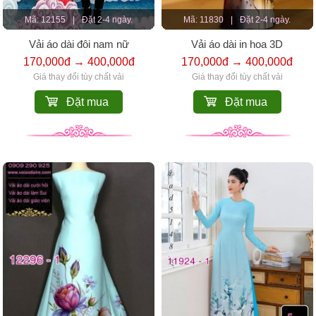
Mã: 12155
|
Đặt 2-4 ngày.
Mã: 11830
|
Đặt 2-4 ngày.
Vải áo dài đôi nam nữ
Vải áo dài in hoa 3D
170,000đ → 400,000đ
170,000đ → 400,000đ
Giá thay đổi tùy chất vải
Giá thay đổi tùy chất vải
Đặt mua
Đặt mua