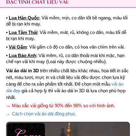
ĐẶC TÍNH CHẤT LIỆU VẢI:
•
Lụa Hàn Quốc
: Vải mềm, mịn, co dãn tốt bề ngang, màu tối
dễ bị rạn khi may.
•
Lụa Tằm Thái
: Vải mềm, mát, rủ, không co dãn, màu tối dễ
bị rạn khi may.
•
Vải Gấm
: Vải gấm có độ co dãn, có hoa văn chìm trên vải.
•
Lụa Bảo Anh
: Vải mềm, rủ, co dãn thoải mái khi mặc, hạn
chế rạn vải khi may (Loại này được chuộng nhiều).
Vải áo dài in 3D
trên nhiều chất liệu khác nhau, họa tiết in sắc
nét, màu tươi, mực in và chất liệu vải đều được chọn lựa kỹ
càng để cho ra sản phẩm tốt nhất. Để chọn một mẫu
vải áo
dài đẹp
giá cả hợp lý thì vải áo dài in 3D là lựa chọn phù hợp
nhất.
→ Màu sắc vải giống từ 90% đến 98% so với hình ảnh.
→ Cách chọn vải áo dài đồng phục.