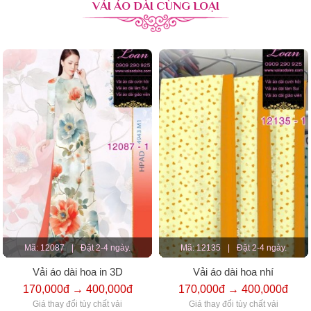
VẢI ÁO DÀI CÙNG LOẠI
Mã: 12087
|
Đặt 2-4 ngày.
Mã: 12135
|
Đặt 2-4 ngày.
Vải áo dài hoa in 3D
Vải áo dài hoa nhí
170,000đ → 400,000đ
170,000đ → 400,000đ
Giá thay đổi tùy chất vải
Giá thay đổi tùy chất vải