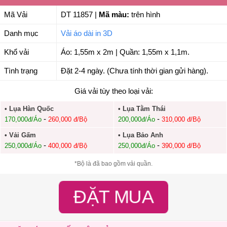
Mã Vải
DT 11857
|
Mã màu:
trên hình
Danh mục
Vải áo dài in 3D
Khổ vải
Áo: 1,55m x 2m | Quần: 1,55m x 1,1m.
Tình trạng
Đặt 2-4 ngày. (Chưa tính thời gian gửi hàng).
Giá vải tùy theo loại vải:
• Lụa Hàn Quốc
• Lụa Tằm Thái
-
-
170,000đ/Áo
260,000 đ/Bộ
200,000đ/Áo
310,000 đ/Bộ
• Vải Gấm
• Lụa Bảo Anh
-
-
250,000đ/Áo
400,000 đ/Bộ
250,000đ/Áo
390,000 đ/Bộ
*Bộ là đã bao gồm vải quần.
ĐẶT MUA