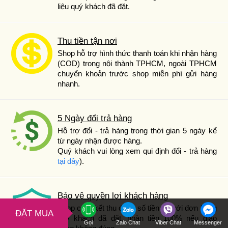
liệu quý khách đã đặt.
Thu tiền tận nơi
Shop hỗ trợ hình thức thanh toán khi nhận hàng
(COD) trong nội thành TPHCM, ngoài TPHCM
chuyển khoản trước shop miễn phí gửi hàng
nhanh.
5 Ngày đổi trả hàng
Hỗ trợ đổi - trả hàng trong thời gian 5 ngày kể
từ ngày nhận được hàng.
Quý khách vui lòng xem qui định đổi - trả hàng
tại đây
).
Bảo vệ quyền lợi khách hàng
Shop cam kết thu đúng số tiền so với đơn hàng
ĐẶT MUA
quý khách đã đặt, hoàn tiền 100% nếu giao
Gọi
Zalo Chat
Viber Chat
Messenger