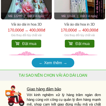
Mã: 12296
|
Đặt 2-4 ngày.
Mã: 11924
|
Đặt 2-4 ngày.
Vải áo dài in hoa 3D
Vải áo dài hoa in 3D
170,000đ → 400,000đ
170,000đ → 400,000đ
Giá thay đổi tùy chất vải
Giá thay đổi tùy chất vải
Đặt mua
Đặt mua
← Xem thêm →
TẠI SAO NÊN CHỌN VẢI ÁO DÀI LOAN
Giao hàng đảm bảo
Với kinh nghiệm xử lý hàng trăm ngàn đơn
hàng cùng với công cụ quản lý đơn hàng mạnh
mẽ, shop cam kết giao đúng mẫu mã và chất