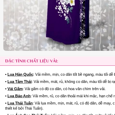
ĐẶC TÍNH CHẤT LIỆU VẢI:
•
Lụa Hàn Quốc
: Vải mềm, mịn, co dãn tốt bề ngang, màu tối dễ b
•
Lụa Tằm Thái
: Vải mềm, mát, rủ, không co dãn, màu tối dễ bị r
•
Vải Gấm
: Vải gấm có độ co dãn, có hoa văn chìm trên vải.
•
Lụa Bảo Anh
: Vải mềm, rủ, co dãn thoải mái khi mặc, hạn chế 
•
Lụa Thái Tuấn
: Vải lụa mềm, mịn, mát, rủ, có độ dãn, dễ may, 
thiết kế bởi Thái Tuấn).