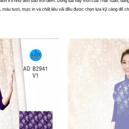
p lánh li ti như ánh sao trới đêm. Dòng lụa này mới của Thái Tuấn, đ
nét, màu tươi, mực in và chất liệu vải đều được chọn lựa kỹ càng để