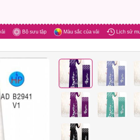
vải
Bộ sưu tập
Màu sắc của vải
Lịch sử m