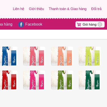
Liên hệ
Giới thiệu
Thanh toán & Giao hàng
Đổi trả
ua hàng
Facebook
Giỏ hàng
0