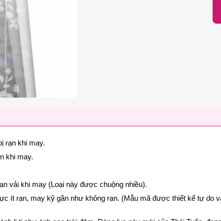
ị rạn khi may.
ạn khi may.
rạn vải khi may (Loại này được chuộng nhiều).
cực ít rạn, may kỹ gần như không rạn. (Mẫu mã được thiết kế tự do v