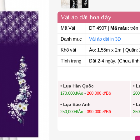
Vải áo dài hoa dây
Mã Vải
DT 4907
|
Mã màu:
trên 
Danh mục
Vải áo dài in 3D
Khổ vải
Áo: 1,55m x 2m | Quần: 
Tình trạng
Đặt 2-4 ngày. (Chưa tính 
• Lụa Hàn Quốc
• L
170,000đ/Áo
-
260,000 đ/Bộ
200
• Lụa Bảo Anh
• L
250,000đ/Áo
-
390,000 đ/Bộ
350