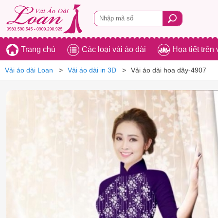
Trang chủ
Các loại vải áo dài
Họa tiết trên 
Vải áo dài Loan
Vải áo dài in 3D
Vải áo dài hoa dây-4907