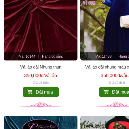
Mã: 10144
|
Hàng có sẵn.
Mã: 11488
|
Hàng c
Vải áo dài Nhung thun
Vải áo dài nhung màu 
350,000đ/vải áo
350,000đ/vải
Giá cố định
Giá cố định
Đặt mua
Đặt mu