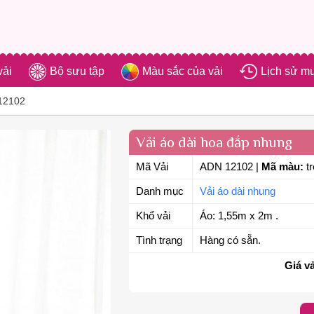
vải
Bộ sưu tập
Màu sắc của vải
Lịch sử m
-12102
Vải áo dài hoa đắp nhung
Mã Vải
ADN 12102
|
Mã màu:
tr
Danh mục
Vải áo dài nhung
Khổ vải
Áo: 1,55m x 2m .
Tình trạng
Hàng có sẵn.
Giá vả