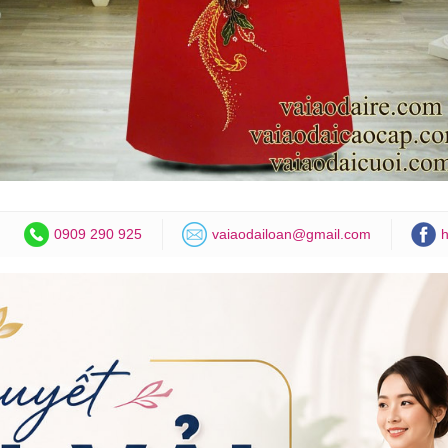
0909 290 925
vaiaodailoan@gmail.com
h