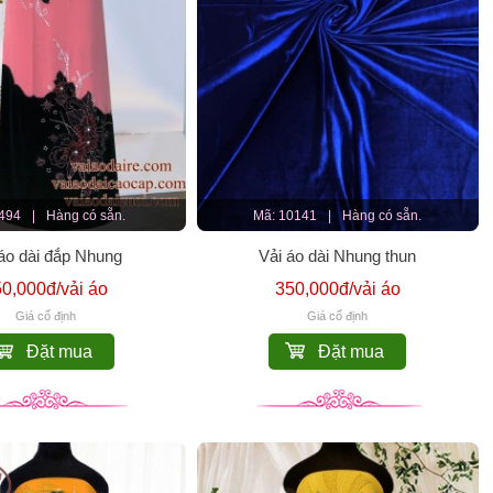
3494
|
Hàng có sẵn.
Mã: 10141
|
Hàng có sẵn.
áo dài đắp Nhung
Vải áo dài Nhung thun
0,000đ/vải áo
350,000đ/vải áo
Giá cố định
Giá cố định
Đặt mua
Đặt mua