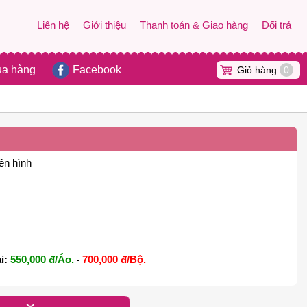
Liên hệ
Giới thiệu
Thanh toán & Giao hàng
Đổi trả
ua hàng
Facebook
Giỏ hàng
0
ên hình
i:
550,000 đ/Áo.
700,000 đ/Bộ.
-