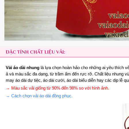
ĐẶC TÍNH CHẤT LIỆU VẢI:
Vải áo dài nhung
là lựa chọn hoàn hảo cho những ai yêu thích v
ả và màu sắc đa dạng, từ trầm ấm đến rực rỡ. Chất liệu nhung vừ
may áo dài dự tiệc, áo dài cưới, áo dài biểu diễn hay các dịp lễ qu
→ Màu sắc vải giống từ 90% đến 98% so với hình ảnh.
→ Cách chọn vải áo dài đồng phục.