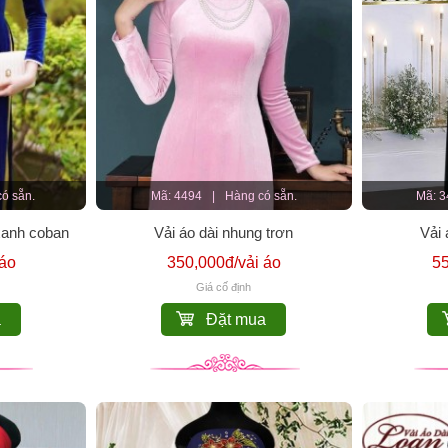
ó sẵn.
Mã: 4494
|
Hàng có sẵn.
Mã: 
xanh coban
Vải áo dài nhung trơn
Vải 
 áo
350,000đ/vải áo
55
Giá cố định
a
Đặt mua