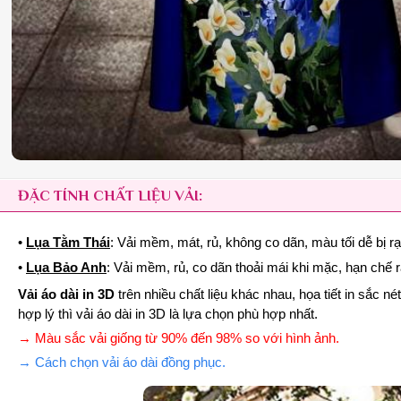
ĐẶC TÍNH CHẤT LIỆU VẢI:
•
Lụa Tằm Thái
: Vải mềm, mát, rủ, không co dãn, màu tối dễ bị r
•
Lụa Bảo Anh
: Vải mềm, rủ, co dãn thoải mái khi mặc, hạn chế 
Vải áo dài in 3D
trên nhiều chất liệu khác nhau, họa tiết in sắc 
hợp lý thì vải áo dài in 3D là lựa chọn phù hợp nhất.
→ Màu sắc vải giống từ 90% đến 98% so với hình ảnh.
→ Cách chọn vải áo dài đồng phục.