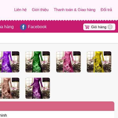
Liên hệ
Giới thiệu
Thanh toán & Giao hàng
Đổi trả
ua hàng
Facebook
Giỏ hàng
0
hình