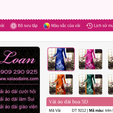
vải
Bộ sưu tập
Màu sắc của vải
Lịch sử m
Vải áo dài hoa 3D
Mã Vải
DT 9212
|
Mã màu:
trên 