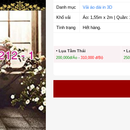
Danh mục
Vải áo dài in 3D
Khổ vải
Áo: 1,55m x 2m | Quần: 
Tình trạng
Hết hàng.
• Lụa Tằm Thái
• 
200,000đ/Áo
-
310,000 đ/Bộ
250