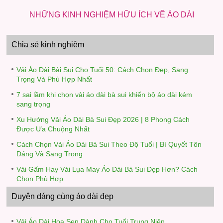
NHỮNG KINH NGHIỆM HỮU ÍCH VỀ ÁO DÀI
Chia sẻ kinh nghiệm
Vải Áo Dài Bài Sui Cho Tuổi 50: Cách Chọn Đẹp, Sang
Trọng Và Phù Hợp Nhất
7 sai lầm khi chọn vải áo dài bà sui khiến bộ áo dài kém
sang trọng
Xu Hướng Vải Áo Dài Bà Sui Đẹp 2026 | 8 Phong Cách
Được Ưa Chuộng Nhất
Cách Chọn Vải Áo Dài Bà Sui Theo Độ Tuổi | Bí Quyết Tôn
Dáng Và Sang Trọng
Vải Gấm Hay Vải Lụa May Áo Dài Bà Sui Đẹp Hơn? Cách
Chọn Phù Hợp
Duyên dáng cùng áo dài đẹp
Vải Áo Dài Hoa Sen Dành Cho Tuổi Trung Niên