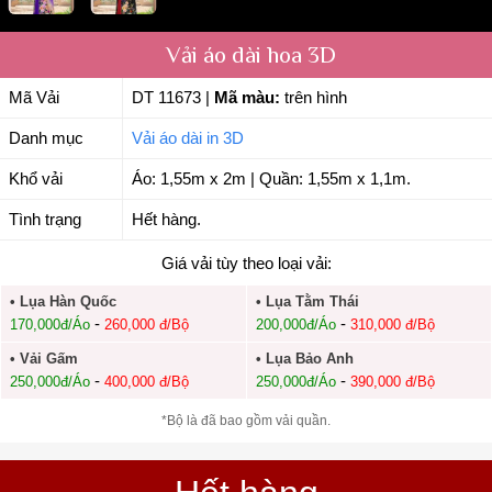
Vải áo dài hoa 3D
Mã Vải
DT 11673
|
Mã màu:
trên hình
Danh mục
Vải áo dài in 3D
Khổ vải
Áo: 1,55m x 2m | Quần: 1,55m x 1,1m.
Tình trạng
Hết hàng.
Giá vải tùy theo loại vải:
• Lụa Hàn Quốc
• Lụa Tằm Thái
-
-
170,000đ/Áo
260,000 đ/Bộ
200,000đ/Áo
310,000 đ/Bộ
• Vải Gấm
• Lụa Bảo Anh
-
-
250,000đ/Áo
400,000 đ/Bộ
250,000đ/Áo
390,000 đ/Bộ
*Bộ là đã bao gồm vải quần.