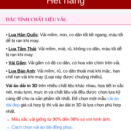
Hết hàng
ĐẶC TÍNH CHẤT LIỆU VẢI:
•
Lụa Hàn Quốc
: Vải mềm, mịn, co dãn tốt bề ngang, màu tối
dễ bị rạn khi may.
•
Lụa Tằm Thái
: Vải mềm, mát, rủ, không co dãn, màu tối dễ
bị rạn khi may.
•
Vải Gấm
: Vải gấm có độ co dãn, có hoa văn chìm trên vải.
•
Lụa Bảo Anh
: Vải mềm, rủ, co dãn thoải mái khi mặc, hạn
chế rạn vải khi may (Loại này được chuộng nhiều).
Vải áo dài in 3D
trên nhiều chất liệu khác nhau, họa tiết in sắc
nét, màu tươi, mực in và chất liệu vải đều được chọn lựa kỹ
càng để cho ra sản phẩm tốt nhất. Để chọn một mẫu
vải áo
dài đẹp
giá cả hợp lý thì vải áo dài in 3D là lựa chọn phù hợp
nhất.
→ Màu sắc vải giống từ 90% đến 98% so với hình ảnh.
→ Cách chọn vải áo dài đồng phục.