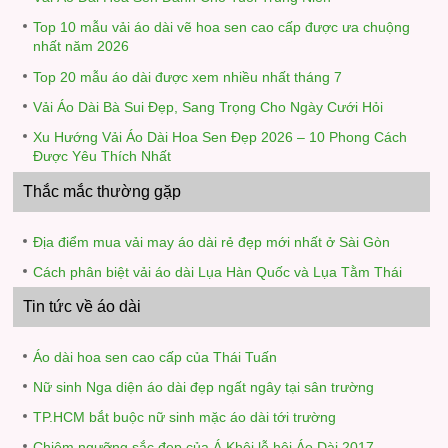
Top 10 mẫu vải áo dài vẽ hoa sen cao cấp được ưa chuộng
nhất năm 2026
Top 20 mẫu áo dài được xem nhiều nhất tháng 7
Vải Áo Dài Bà Sui Đẹp, Sang Trọng Cho Ngày Cưới Hỏi
Xu Hướng Vải Áo Dài Hoa Sen Đẹp 2026 – 10 Phong Cách
Được Yêu Thích Nhất
Thắc mắc thường gặp
Địa điểm mua vải may áo dài rẻ đẹp mới nhất ở Sài Gòn
Cách phân biệt vải áo dài Lụa Hàn Quốc và Lụa Tằm Thái
Tin tức về áo dài
Áo dài hoa sen cao cấp của Thái Tuấn
Nữ sinh Nga diện áo dài đẹp ngất ngây tại sân trường
TP.HCM bắt buộc nữ sinh mặc áo dài tới trường
Chiêm ngưỡng sắc đẹp của Á Khôi lễ hội Áo Dài 2017