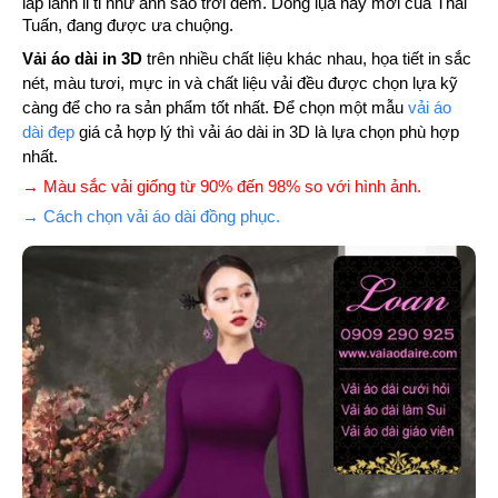
lấp lánh li ti như ánh sao trới đêm. Dòng lụa này mới của Thái
Tuấn, đang được ưa chuộng.
Vải áo dài in 3D
trên nhiều chất liệu khác nhau, họa tiết in sắc
nét, màu tươi, mực in và chất liệu vải đều được chọn lựa kỹ
càng để cho ra sản phẩm tốt nhất. Để chọn một mẫu
vải áo
dài đẹp
giá cả hợp lý thì vải áo dài in 3D là lựa chọn phù hợp
nhất.
→ Màu sắc vải giống từ 90% đến 98% so với hình ảnh.
→ Cách chọn vải áo dài đồng phục.