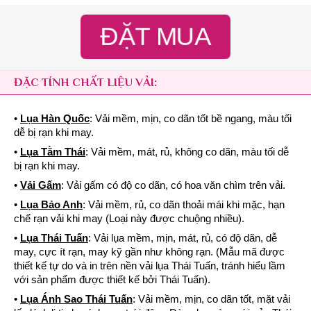
ĐẶT MUA
ĐẶC TÍNH CHẤT LIỆU VẢI:
•
Lụa Hàn Quốc
: Vải mềm, mịn, co dãn tốt bề ngang, màu tối
dễ bị rạn khi may.
•
Lụa Tằm Thái
: Vải mềm, mát, rủ, không co dãn, màu tối dễ
bị rạn khi may.
•
Vải Gấm
: Vải gấm có độ co dãn, có hoa văn chìm trên vải.
•
Lụa Bảo Anh
: Vải mềm, rủ, co dãn thoải mái khi mặc, hạn
chế rạn vải khi may (Loại này được chuộng nhiều).
•
Lụa Thái Tuấn
: Vải lụa mềm, mịn, mát, rủ, có độ dãn, dễ
may, cực ít rạn, may kỹ gần như không rạn. (Mẫu mã được
thiết kế tự do và in trên nền vải lụa Thái Tuấn, tránh hiểu lầm
với sản phẩm được thiết kế bởi Thái Tuấn).
•
Lụa Ánh Sao Thái Tuấn
: Vải mềm, mịn, co dãn tốt, mặt vải