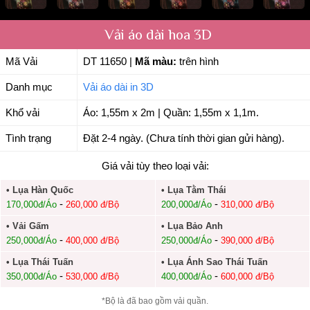
Vải áo dài hoa 3D
Mã Vải
DT 11650
|
Mã màu:
trên hình
Danh mục
Vải áo dài in 3D
Khổ vải
Áo: 1,55m x 2m | Quần: 1,55m x 1,1m.
Tình trạng
Đặt 2-4 ngày. (Chưa tính thời gian gửi hàng).
Giá vải tùy theo loại vải:
• Lụa Hàn Quốc
• Lụa Tằm Thái
-
-
170,000đ/Áo
260,000 đ/Bộ
200,000đ/Áo
310,000 đ/Bộ
• Vải Gấm
• Lụa Bảo Anh
-
-
250,000đ/Áo
400,000 đ/Bộ
250,000đ/Áo
390,000 đ/Bộ
• Lụa Thái Tuấn
• Lụa Ánh Sao Thái Tuấn
-
-
350,000đ/Áo
530,000 đ/Bộ
400,000đ/Áo
600,000 đ/Bộ
*Bộ là đã bao gồm vải quần.