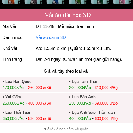
Vải áo dài hoa 3D
Mã Vải
DT 11648
|
Mã màu:
trên hình
Danh mục
Vải áo dài in 3D
Khổ vải
Áo: 1,55m x 2m | Quần: 1,55m x 1,1m.
Tình trạng
Đặt 2-4 ngày. (Chưa tính thời gian gửi hàng).
Giá vải tùy theo loại vải:
• Lụa Hàn Quốc
• Lụa Tằm Thái
-
-
170,000đ/Áo
260,000 đ/Bộ
200,000đ/Áo
310,000 đ/Bộ
• Vải Gấm
• Lụa Bảo Anh
-
-
250,000đ/Áo
400,000 đ/Bộ
250,000đ/Áo
390,000 đ/Bộ
• Lụa Thái Tuấn
• Lụa Ánh Sao Thái Tuấn
-
-
350,000đ/Áo
530,000 đ/Bộ
400,000đ/Áo
600,000 đ/Bộ
*Bộ là đã bao gồm vải quần.