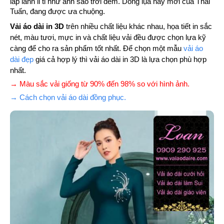
lấp lánh li ti như ánh sao trới đêm. Dòng lụa này mới của Thái
Tuấn, đang được ưa chuộng.
Vải áo dài in 3D
trên nhiều chất liệu khác nhau, họa tiết in sắc
nét, màu tươi, mực in và chất liệu vải đều được chọn lựa kỹ
càng để cho ra sản phẩm tốt nhất. Để chọn một mẫu
vải áo
dài đẹp
giá cả hợp lý thì vải áo dài in 3D là lựa chọn phù hợp
nhất.
→ Màu sắc vải giống từ 90% đến 98% so với hình ảnh.
→ Cách chọn vải áo dài đồng phục.