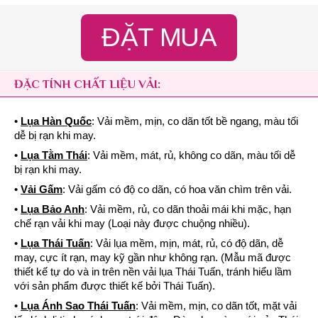
ĐẶT MUA
ĐẶC TÍNH CHẤT LIỆU VẢI:
•
Lụa Hàn Quốc
: Vải mềm, mịn, co dãn tốt bề ngang, màu tối
dễ bị rạn khi may.
•
Lụa Tằm Thái
: Vải mềm, mát, rủ, không co dãn, màu tối dễ
bị rạn khi may.
•
Vải Gấm
: Vải gấm có độ co dãn, có hoa văn chìm trên vải.
•
Lụa Bảo Anh
: Vải mềm, rủ, co dãn thoải mái khi mặc, hạn
chế rạn vải khi may (Loại này được chuộng nhiều).
•
Lụa Thái Tuấn
: Vải lụa mềm, mịn, mát, rủ, có độ dãn, dễ
may, cực ít rạn, may kỹ gần như không rạn. (Mẫu mã được
thiết kế tự do và in trên nền vải lụa Thái Tuấn, tránh hiểu lầm
với sản phẩm được thiết kế bởi Thái Tuấn).
•
Lụa Ánh Sao Thái Tuấn
: Vải mềm, mịn, co dãn tốt, mặt vải