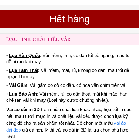
Hết hàng
ĐẶC TÍNH CHẤT LIỆU VẢI:
•
Lụa Hàn Quốc
: Vải mềm, mịn, co dãn tốt bề ngang, màu tối
dễ bị rạn khi may.
•
Lụa Tằm Thái
: Vải mềm, mát, rủ, không co dãn, màu tối dễ
bị rạn khi may.
•
Vải Gấm
: Vải gấm có độ co dãn, có hoa văn chìm trên vải.
•
Lụa Bảo Anh
: Vải mềm, rủ, co dãn thoải mái khi mặc, hạn
chế rạn vải khi may (Loại này được chuộng nhiều).
Vải áo dài in 3D
trên nhiều chất liệu khác nhau, họa tiết in sắc
nét, màu tươi, mực in và chất liệu vải đều được chọn lựa kỹ
càng để cho ra sản phẩm tốt nhất. Để chọn một mẫu
vải áo
dài đẹp
giá cả hợp lý thì vải áo dài in 3D là lựa chọn phù hợp
nhất.