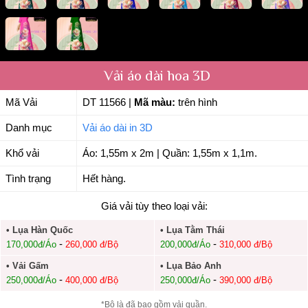
Vải áo dài hoa 3D
Mã Vải
DT 11566
|
Mã màu:
trên hình
Danh mục
Vải áo dài in 3D
Khổ vải
Áo: 1,55m x 2m | Quần: 1,55m x 1,1m.
Tình trạng
Hết hàng.
Giá vải tùy theo loại vải:
• Lụa Hàn Quốc
• Lụa Tằm Thái
-
-
170,000đ/Áo
260,000 đ/Bộ
200,000đ/Áo
310,000 đ/Bộ
• Vải Gấm
• Lụa Bảo Anh
-
-
250,000đ/Áo
400,000 đ/Bộ
250,000đ/Áo
390,000 đ/Bộ
*Bộ là đã bao gồm vải quần.