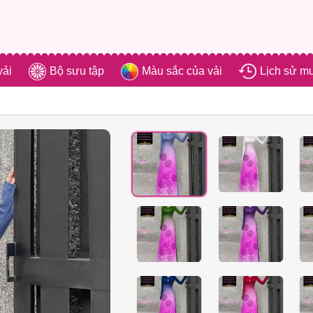
vải
Bộ sưu tập
Màu sắc của vải
Lịch sử m