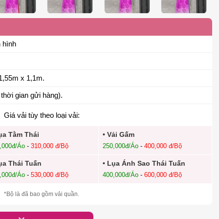
 hình
1,55m x 1,1m.
thời gian gửi hàng).
Giá vải tùy theo loại vải:
ụa Tằm Thái
• Vải Gấm
,000đ/Áo
-
310,000 đ/Bộ
250,000đ/Áo
-
400,000 đ/Bộ
ụa Thái Tuấn
• Lụa Ánh Sao Thái Tuấn
,000đ/Áo
-
530,000 đ/Bộ
400,000đ/Áo
-
600,000 đ/Bộ
*Bộ là đã bao gồm vải quần.