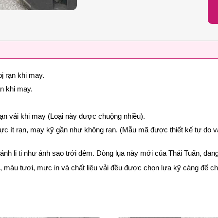
ị rạn khi may.
ạn khi may.
rạn vải khi may (Loại này được chuộng nhiều).
cực ít rạn, may kỹ gần như không rạn. (Mẫu mã được thiết kế tự do v
p lánh li ti như ánh sao trới đêm. Dòng lụa này mới của Thái Tuấn, đ
nét, màu tươi, mực in và chất liệu vải đều được chọn lựa kỹ càng để