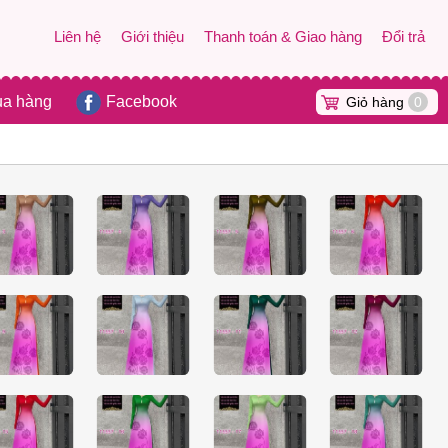
Liên hệ
Giới thiệu
Thanh toán & Giao hàng
Đổi trả
ua hàng
Facebook
Giỏ hàng
0