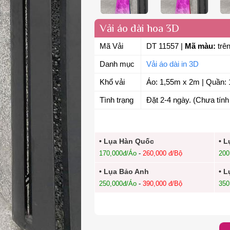
Vải áo dài hoa 3D
Mã Vải
DT 11557
|
Mã màu:
trên
Danh mục
Vải áo dài in 3D
Khổ vải
Áo: 1,55m x 2m | Quần: 
Tình trạng
Đặt 2-4 ngày. (Chưa tính 
• Lụa Hàn Quốc
• L
170,000đ/Áo
-
260,000 đ/Bộ
200
• Lụa Bảo Anh
• L
250,000đ/Áo
-
390,000 đ/Bộ
350