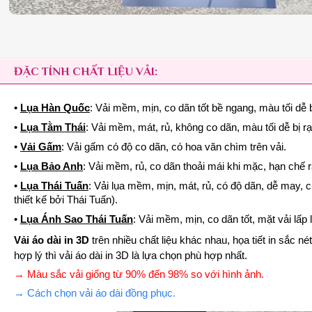
ĐẶC TÍNH CHẤT LIỆU VẢI:
•
Lụa Hàn Quốc
: Vải mềm, mịn, co dãn tốt bề ngang, màu tối dễ b
•
Lụa Tằm Thái
: Vải mềm, mát, rủ, không co dãn, màu tối dễ bị r
•
Vải Gấm
: Vải gấm có độ co dãn, có hoa văn chìm trên vải.
•
Lụa Bảo Anh
: Vải mềm, rủ, co dãn thoải mái khi mặc, hạn chế 
•
Lụa Thái Tuấn
: Vải lụa mềm, mịn, mát, rủ, có độ dãn, dễ may, 
thiết kế bởi Thái Tuấn).
•
Lụa Ánh Sao Thái Tuấn
: Vải mềm, mịn, co dãn tốt, mặt vải lấ
Vải áo dài in 3D
trên nhiều chất liệu khác nhau, họa tiết in sắc 
hợp lý thì vải áo dài in 3D là lựa chọn phù hợp nhất.
→ Màu sắc vải giống từ 90% đến 98% so với hình ảnh.
→ Cách chọn vải áo dài đồng phục.