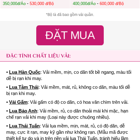
-
-
350,000đ/Áo
530,000 đ/Bộ
400,000đ/Áo
600,000 đ/Bộ
*Bộ là đã bao gồm vải quần.
ĐẶT MUA
ĐẶC TÍNH CHẤT LIỆU VẢI:
•
Lụa Hàn Quốc
: Vải mềm, mịn, co dãn tốt bề ngang, màu tối
dễ bị rạn khi may.
•
Lụa Tằm Thái
: Vải mềm, mát, rủ, không co dãn, màu tối dễ
bị rạn khi may.
•
Vải Gấm
: Vải gấm có độ co dãn, có hoa văn chìm trên vải.
•
Lụa Bảo Anh
: Vải mềm, rủ, co dãn thoải mái khi mặc, hạn
chế rạn vải khi may (Loại này được chuộng nhiều).
•
Lụa Thái Tuấn
: Vải lụa mềm, mịn, mát, rủ, có độ dãn, dễ
may, cực ít rạn, may kỹ gần như không rạn. (Mẫu mã được
thiết kế tự do và in trên nền vải lụa Thái Tuấn, tránh hiểu lầm