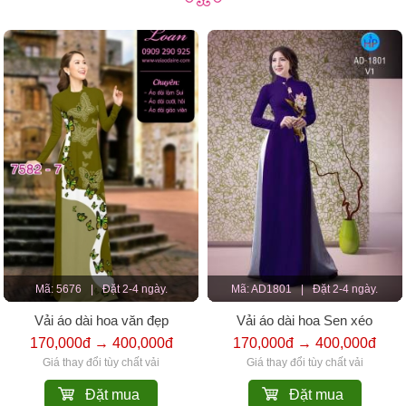
Mã: 5676
|
Đặt 2-4 ngày.
Mã: AD1801
|
Đặt 2-4 ngày.
Vải áo dài hoa văn đẹp
Vải áo dài hoa Sen xéo
170,000đ → 400,000đ
170,000đ → 400,000đ
Giá thay đổi tùy chất vải
Giá thay đổi tùy chất vải
Đặt mua
Đặt mua