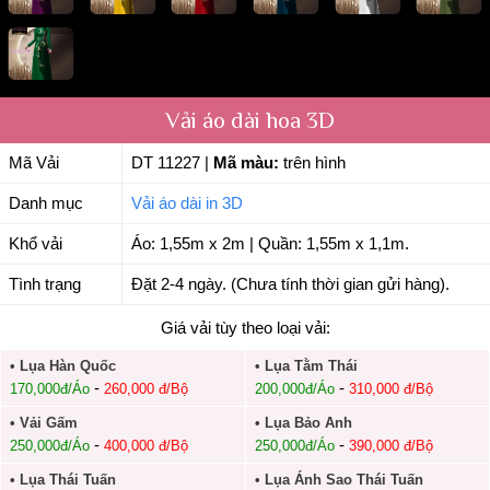
Vải áo dài hoa 3D
Mã Vải
DT 11227
|
Mã màu:
trên hình
Danh mục
Vải áo dài in 3D
Khổ vải
Áo: 1,55m x 2m | Quần: 1,55m x 1,1m.
Tình trạng
Đặt 2-4 ngày. (Chưa tính thời gian gửi hàng).
Giá vải tùy theo loại vải:
• Lụa Hàn Quốc
• Lụa Tằm Thái
-
-
170,000đ/Áo
260,000 đ/Bộ
200,000đ/Áo
310,000 đ/Bộ
• Vải Gấm
• Lụa Bảo Anh
-
-
250,000đ/Áo
400,000 đ/Bộ
250,000đ/Áo
390,000 đ/Bộ
• Lụa Thái Tuấn
• Lụa Ánh Sao Thái Tuấn