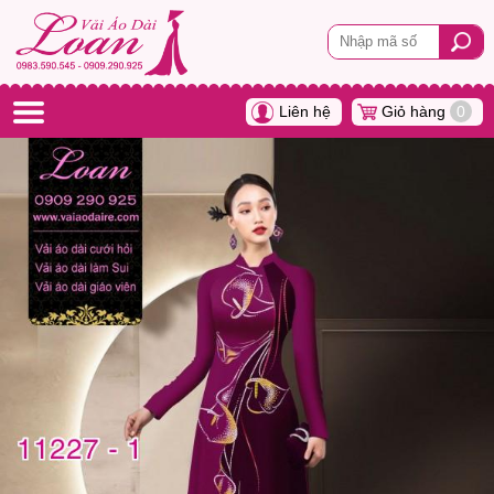
Liên hệ
Giỏ hàng
0