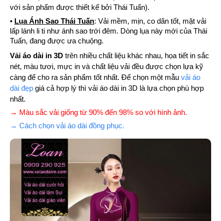
với sản phẩm được thiết kế bởi Thái Tuấn).
•
Lụa Ánh Sao Thái Tuấn
: Vải mềm, mịn, co dãn tốt, mặt vải
lấp lánh li ti như ánh sao trới đêm. Dòng lụa này mới của Thái
Tuấn, đang được ưa chuộng.
Vải áo dài in 3D
trên nhiều chất liệu khác nhau, họa tiết in sắc
nét, màu tươi, mực in và chất liệu vải đều được chọn lựa kỹ
càng để cho ra sản phẩm tốt nhất. Để chọn một mẫu
vải áo
dài đẹp
giá cả hợp lý thì vải áo dài in 3D là lựa chọn phù hợp
nhất.
→ Màu sắc vải giống từ 90% đến 98% so với hình ảnh.
→ Cách chọn vải áo dài đồng phục.