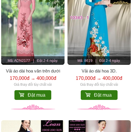
Mã: ADN2177
|
Đặt 2-4 ngày.
Mã: 8619
|
Đặt 2-4 ngày.
Vải áo dài hoa văn trên dưới
Vải áo dài hoa 3D.
170,000đ → 400,000đ
170,000đ → 400,000đ
Giá thay đổi tùy chất vải
Giá thay đổi tùy chất vải
Đặt mua
Đặt mua