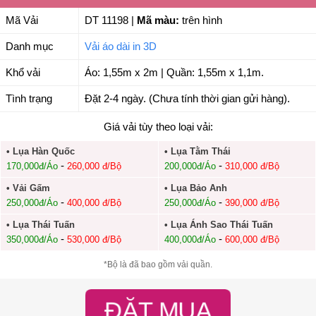
Mã Vải
DT 11198
|
Mã màu:
trên hình
Danh mục
Vải áo dài in 3D
Khổ vải
Áo: 1,55m x 2m | Quần: 1,55m x 1,1m.
Tình trạng
Đặt 2-4 ngày. (Chưa tính thời gian gửi hàng).
Giá vải tùy theo loại vải:
• Lụa Hàn Quốc
• Lụa Tằm Thái
-
-
170,000đ/Áo
260,000 đ/Bộ
200,000đ/Áo
310,000 đ/Bộ
• Vải Gấm
• Lụa Bảo Anh
-
-
250,000đ/Áo
400,000 đ/Bộ
250,000đ/Áo
390,000 đ/Bộ
• Lụa Thái Tuấn
• Lụa Ánh Sao Thái Tuấn
-
-
350,000đ/Áo
530,000 đ/Bộ
400,000đ/Áo
600,000 đ/Bộ
*Bộ là đã bao gồm vải quần.
ĐẶT MUA