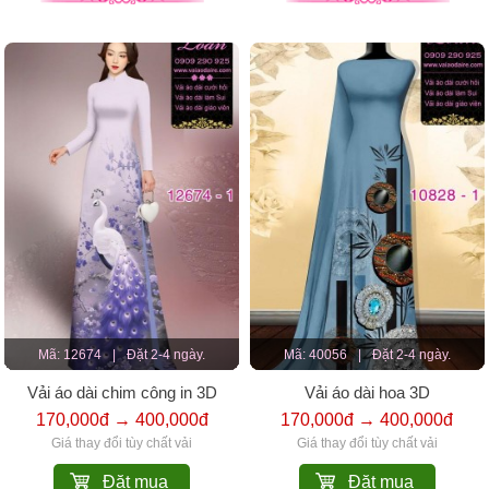
Mã: 12674
|
Đặt 2-4 ngày.
Mã: 40056
|
Đặt 2-4 ngày.
Vải áo dài chim công in 3D
Vải áo dài hoa 3D
170,000đ → 400,000đ
170,000đ → 400,000đ
Giá thay đổi tùy chất vải
Giá thay đổi tùy chất vải
Đặt mua
Đặt mua