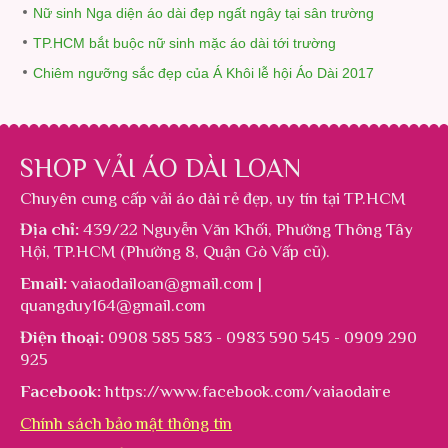
Nữ sinh Nga diện áo dài đẹp ngất ngây tại sân trường
TP.HCM bắt buộc nữ sinh mặc áo dài tới trường
Chiêm ngưỡng sắc đẹp của Á Khôi lễ hội Áo Dài 2017
SHOP VẢI ÁO DÀI LOAN
Chuyên cung cấp
vải áo dài rẻ đẹp
, uy tín tại TP.HCM
Địa chỉ:
439/22 Nguyễn Văn Khối, Phường Thông Tây
Hội, TP.HCM (Phường 8, Quận Gò Vấp cũ).
Email:
vaiaodailoan@gmail.com |
quangduy164@gmail.com
Điện thoại:
0908 585 583 - 0983 590 545 - 0909 290
925
Facebook:
https://www.facebook.com/vaiaodaire
Chính sách bảo mật thông tin