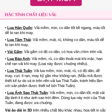
ĐẶC TÍNH CHẤT LIỆU VẢI:
•
Lụa Hàn Quốc
: Vải mềm, mịn, co dãn tốt bề ngang, màu tối
dễ bị rạn khi may.
•
Lụa Tằm Thái
: Vải mềm, mát, rủ, không co dãn, màu tối dễ
bị rạn khi may.
•
Vải Gấm
: Vải gấm có độ co dãn, có hoa văn chìm trên vải.
•
Lụa Bảo Anh
: Vải mềm, rủ, co dãn thoải mái khi mặc, hạn
chế rạn vải khi may (Loại này được chuộng nhiều).
•
Lụa Thái Tuấn
: Vải lụa mềm, mịn, mát, rủ, có độ dãn, dễ
may, cực ít rạn, may kỹ gần như không rạn. (Mẫu mã được
thiết kế tự do và in trên nền vải lụa Thái Tuấn, tránh hiểu lầm
với sản phẩm được thiết kế bởi Thái Tuấn).
•
Lụa Ánh Sao Thái Tuấn
: Vải mềm, mịn, co dãn tốt, mặt vải
lấp lánh li ti như ánh sao trới đêm. Dòng lụa này mới của Thái
Tuấn, đang được ưa chuộng.
Vải áo dài in 3D
trên nhiều chất liệu khác nhau, họa tiết in sắc