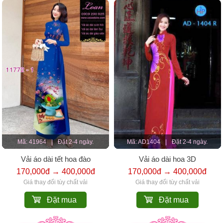
Mã: 41964
|
Đặt 2-4 ngày.
Mã: AD1404
|
Đặt 2-4 ngày.
Vải áo dài tết hoa đào
Vải áo dài hoa 3D
170,000đ → 400,000đ
170,000đ → 400,000đ
Giá thay đổi tùy chất vải
Giá thay đổi tùy chất vải
Đặt mua
Đặt mua