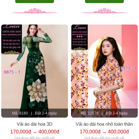
Mã: 8180
|
Đặt 2-4 ngày.
Mã: 12579
|
Đặt 2-4 ngày.
Vải áo dài hoa 3D
Vải áo dài hoa nhỏ toàn thân
170,000đ → 400,000đ
170,000đ → 400,000đ
Giá thay đổi tùy chất vải
Giá thay đổi tùy chất vải