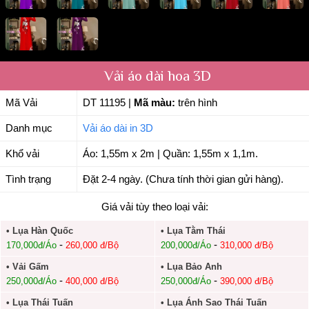
Vải áo dài hoa 3D
Mã Vải
DT 11195
|
Mã màu:
trên hình
Danh mục
Vải áo dài in 3D
Khổ vải
Áo: 1,55m x 2m | Quần: 1,55m x 1,1m.
Tình trạng
Đặt 2-4 ngày. (Chưa tính thời gian gửi hàng).
Giá vải tùy theo loại vải:
• Lụa Hàn Quốc
• Lụa Tằm Thái
-
-
170,000đ/Áo
260,000 đ/Bộ
200,000đ/Áo
310,000 đ/Bộ
• Vải Gấm
• Lụa Bảo Anh
-
-
250,000đ/Áo
400,000 đ/Bộ
250,000đ/Áo
390,000 đ/Bộ
• Lụa Thái Tuấn
• Lụa Ánh Sao Thái Tuấn