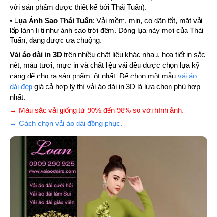
với sản phẩm được thiết kế bởi Thái Tuấn).
•
Lụa Ánh Sao Thái Tuấn
: Vải mềm, mịn, co dãn tốt, mặt vải
lấp lánh li ti như ánh sao trới đêm. Dòng lụa này mới của Thái
Tuấn, đang được ưa chuộng.
Vải áo dài in 3D
trên nhiều chất liệu khác nhau, họa tiết in sắc
nét, màu tươi, mực in và chất liệu vải đều được chọn lựa kỹ
càng để cho ra sản phẩm tốt nhất. Để chọn một mẫu
vải áo
dài đẹp
giá cả hợp lý thì vải áo dài in 3D là lựa chọn phù hợp
nhất.
→ Màu sắc vải giống từ 90% đến 98% so với hình ảnh.
→ Cách chọn vải áo dài đồng phục.