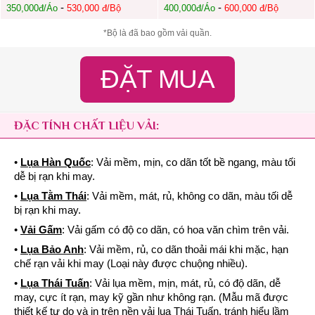
-
-
350,000đ/Áo
530,000 đ/Bộ
400,000đ/Áo
600,000 đ/Bộ
*Bộ là đã bao gồm vải quần.
ĐẶT MUA
ĐẶC TÍNH CHẤT LIỆU VẢI:
•
Lụa Hàn Quốc
: Vải mềm, mịn, co dãn tốt bề ngang, màu tối
dễ bị rạn khi may.
•
Lụa Tằm Thái
: Vải mềm, mát, rủ, không co dãn, màu tối dễ
bị rạn khi may.
•
Vải Gấm
: Vải gấm có độ co dãn, có hoa văn chìm trên vải.
•
Lụa Bảo Anh
: Vải mềm, rủ, co dãn thoải mái khi mặc, hạn
chế rạn vải khi may (Loại này được chuộng nhiều).
•
Lụa Thái Tuấn
: Vải lụa mềm, mịn, mát, rủ, có độ dãn, dễ
may, cực ít rạn, may kỹ gần như không rạn. (Mẫu mã được
thiết kế tự do và in trên nền vải lụa Thái Tuấn, tránh hiểu lầm