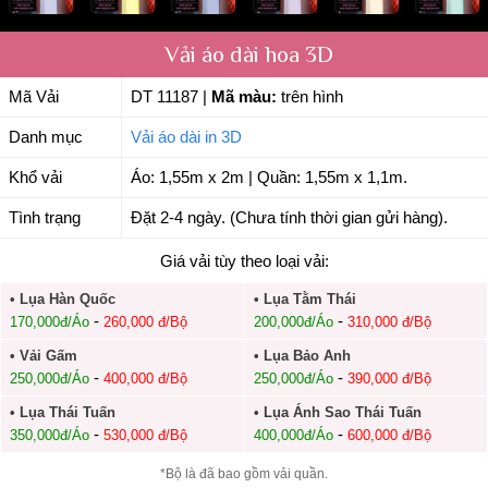
Vải áo dài hoa 3D
Mã Vải
DT 11187
|
Mã màu:
trên hình
Danh mục
Vải áo dài in 3D
Khổ vải
Áo: 1,55m x 2m | Quần: 1,55m x 1,1m.
Tình trạng
Đặt 2-4 ngày. (Chưa tính thời gian gửi hàng).
Giá vải tùy theo loại vải:
• Lụa Hàn Quốc
• Lụa Tằm Thái
-
-
170,000đ/Áo
260,000 đ/Bộ
200,000đ/Áo
310,000 đ/Bộ
• Vải Gấm
• Lụa Bảo Anh
-
-
250,000đ/Áo
400,000 đ/Bộ
250,000đ/Áo
390,000 đ/Bộ
• Lụa Thái Tuấn
• Lụa Ánh Sao Thái Tuấn
-
-
350,000đ/Áo
530,000 đ/Bộ
400,000đ/Áo
600,000 đ/Bộ
*Bộ là đã bao gồm vải quần.