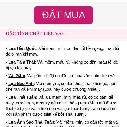
ĐẶT MUA
ĐẶC TÍNH CHẤT LIỆU VẢI:
•
Lụa Hàn Quốc
: Vải mềm, mịn, co dãn tốt bề ngang, màu tối
dễ bị rạn khi may.
•
Lụa Tằm Thái
: Vải mềm, mát, rủ, không co dãn, màu tối dễ
bị rạn khi may.
•
Vải Gấm
: Vải gấm có độ co dãn, có hoa văn chìm trên vải.
•
Lụa Bảo Anh
: Vải mềm, rủ, co dãn thoải mái khi mặc, hạn
chế rạn vải khi may (Loại này được chuộng nhiều).
•
Lụa Thái Tuấn
: Vải lụa mềm, mịn, mát, rủ, có độ dãn, dễ
may, cực ít rạn, may kỹ gần như không rạn. (Mẫu mã được
thiết kế tự do và in trên nền vải lụa Thái Tuấn, tránh hiểu lầm
với sản phẩm được thiết kế bởi Thái Tuấn).
•
Lụa Ánh Sao Thái Tuấn
: Vải mềm, mịn, co dãn tốt, mặt vải