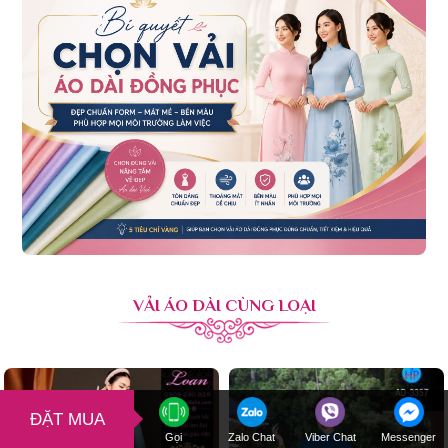
VẢI ÁO DÀI CÙNG LOẠI
ĐẶT MUA
Gọi
Zalo Chat
Viber Chat
Messenger