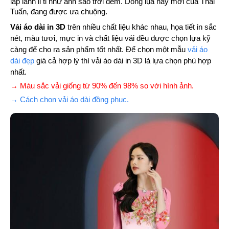
lấp lánh li ti như ánh sao trới đêm. Dòng lụa này mới của Thái
Tuấn, đang được ưa chuộng.
Vải áo dài in 3D
trên nhiều chất liệu khác nhau, họa tiết in sắc
nét, màu tươi, mực in và chất liệu vải đều được chọn lựa kỹ
càng để cho ra sản phẩm tốt nhất. Để chọn một mẫu
vải áo
dài đẹp
giá cả hợp lý thì vải áo dài in 3D là lựa chọn phù hợp
nhất.
→ Màu sắc vải giống từ 90% đến 98% so với hình ảnh.
→ Cách chọn vải áo dài đồng phục.