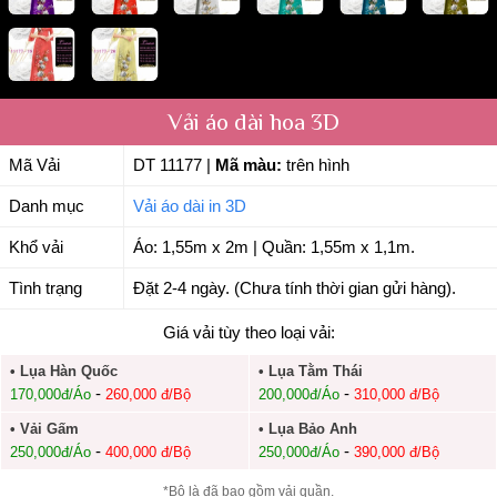
Vải áo dài hoa 3D
Mã Vải
DT 11177
|
Mã màu:
trên hình
Danh mục
Vải áo dài in 3D
Khổ vải
Áo: 1,55m x 2m | Quần: 1,55m x 1,1m.
Tình trạng
Đặt 2-4 ngày. (Chưa tính thời gian gửi hàng).
Giá vải tùy theo loại vải:
• Lụa Hàn Quốc
• Lụa Tằm Thái
-
-
170,000đ/Áo
260,000 đ/Bộ
200,000đ/Áo
310,000 đ/Bộ
• Vải Gấm
• Lụa Bảo Anh
-
-
250,000đ/Áo
400,000 đ/Bộ
250,000đ/Áo
390,000 đ/Bộ
*Bộ là đã bao gồm vải quần.