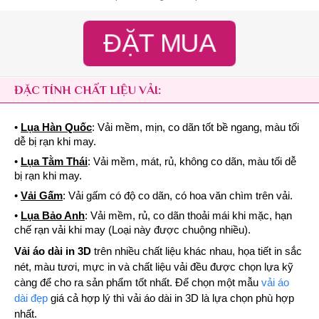
ĐẶT MUA
ĐẶC TÍNH CHẤT LIỆU VẢI:
•
Lụa Hàn Quốc
: Vải mềm, mịn, co dãn tốt bề ngang, màu tối
dễ bị rạn khi may.
•
Lụa Tằm Thái
: Vải mềm, mát, rủ, không co dãn, màu tối dễ
bị rạn khi may.
•
Vải Gấm
: Vải gấm có độ co dãn, có hoa văn chìm trên vải.
•
Lụa Bảo Anh
: Vải mềm, rủ, co dãn thoải mái khi mặc, hạn
chế rạn vải khi may (Loại này được chuộng nhiều).
Vải áo dài in 3D
trên nhiều chất liệu khác nhau, họa tiết in sắc
nét, màu tươi, mực in và chất liệu vải đều được chọn lựa kỹ
càng để cho ra sản phẩm tốt nhất. Để chọn một mẫu
vải áo
dài đẹp
giá cả hợp lý thì vải áo dài in 3D là lựa chọn phù hợp
nhất.