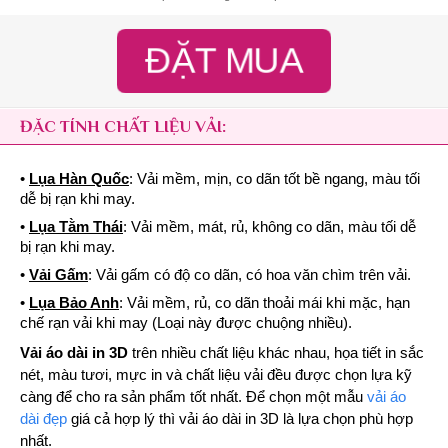
ĐẶT MUA
ĐẶC TÍNH CHẤT LIỆU VẢI:
•
Lụa Hàn Quốc
: Vải mềm, mịn, co dãn tốt bề ngang, màu tối
dễ bị rạn khi may.
•
Lụa Tằm Thái
: Vải mềm, mát, rủ, không co dãn, màu tối dễ
bị rạn khi may.
•
Vải Gấm
: Vải gấm có độ co dãn, có hoa văn chìm trên vải.
•
Lụa Bảo Anh
: Vải mềm, rủ, co dãn thoải mái khi mặc, hạn
chế rạn vải khi may (Loại này được chuộng nhiều).
Vải áo dài in 3D
trên nhiều chất liệu khác nhau, họa tiết in sắc
nét, màu tươi, mực in và chất liệu vải đều được chọn lựa kỹ
càng để cho ra sản phẩm tốt nhất. Để chọn một mẫu
vải áo
dài đẹp
giá cả hợp lý thì vải áo dài in 3D là lựa chọn phù hợp
nhất.