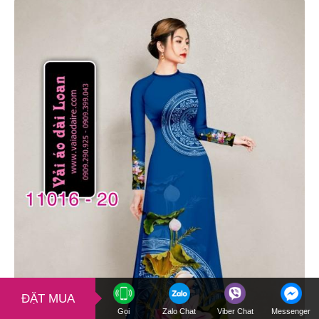
ĐẶT MUA
Gọi
Zalo Chat
Viber Chat
Messenger