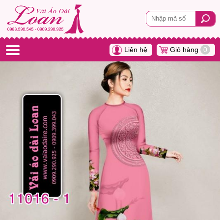
Liên hệ
Giỏ hàng
0