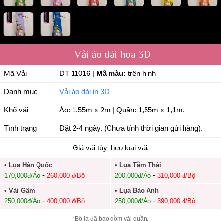
Vải áo dài hoa 3D
Mã Vải
DT 11016
|
Mã màu:
trên hình
Danh mục
Vải áo dài in 3D
Khổ vải
Áo: 1,55m x 2m | Quần: 1,55m x 1,1m.
Tình trạng
Đặt 2-4 ngày. (Chưa tính thời gian gửi hàng).
Giá vải tùy theo loại vải:
• Lụa Hàn Quốc
• Lụa Tằm Thái
-
-
170,000đ/Áo
260,000 đ/Bộ
200,000đ/Áo
310,000 đ/Bộ
• Vải Gấm
• Lụa Bảo Anh
-
-
250,000đ/Áo
400,000 đ/Bộ
250,000đ/Áo
390,000 đ/Bộ
*Bộ là đã bao gồm vải quần.