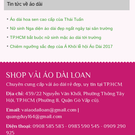
Tin tức về áo dài
Áo dài hoa sen cao cấp của Thái Tuấn
Nữ sinh Nga diện áo dài đẹp ngất ngây tại sân trường
TP.HCM bắt buộc nữ sinh mặc áo dài tới trường
Chiêm ngưỡng sắc đẹp của Á Khôi lễ hội Áo Dài 2017
SHOP VẢI ÁO DÀI LOAN
Chuyên cung cấp
vải áo dài rẻ đẹp
, uy tín tại TP.HCM
Địa chỉ:
439/22 Nguyễn Văn Khối, Phường Thông Tây
Hội, TP.HCM (Phường 8, Quận Gò Vấp cũ).
Email:
vaiaodailoan@gmail.com |
quangduy164@gmail.com
Điện thoại:
0908 585 583 - 0983 590 545 - 0909 290
925