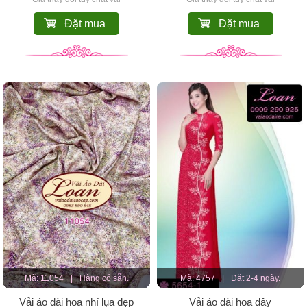
Đặt mua
Đặt mua
Mã: 11054
|
Hàng có sẵn.
Mã: 4757
|
Đặt 2-4 ngày.
Vải áo dài hoa nhí lụa đẹp
Vải áo dài hoa dây