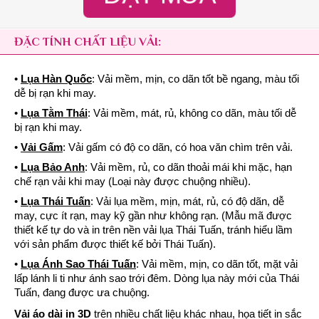
ĐẶC TÍNH CHẤT LIỆU VẢI:
•
Lụa Hàn Quốc
: Vải mềm, mịn, co dãn tốt bề ngang, màu tối
dễ bị rạn khi may.
•
Lụa Tằm Thái
: Vải mềm, mát, rủ, không co dãn, màu tối dễ
bị rạn khi may.
•
Vải Gấm
: Vải gấm có độ co dãn, có hoa văn chìm trên vải.
•
Lụa Bảo Anh
: Vải mềm, rủ, co dãn thoải mái khi mặc, hạn
chế rạn vải khi may (Loại này được chuộng nhiều).
•
Lụa Thái Tuấn
: Vải lụa mềm, mịn, mát, rủ, có độ dãn, dễ
may, cực ít rạn, may kỹ gần như không rạn. (Mẫu mã được
thiết kế tự do và in trên nền vải lụa Thái Tuấn, tránh hiểu lầm
với sản phẩm được thiết kế bởi Thái Tuấn).
•
Lụa Ánh Sao Thái Tuấn
: Vải mềm, mịn, co dãn tốt, mặt vải
lấp lánh li ti như ánh sao trới đêm. Dòng lụa này mới của Thái
Tuấn, đang được ưa chuộng.
Vải áo dài in 3D
trên nhiều chất liệu khác nhau, họa tiết in sắc