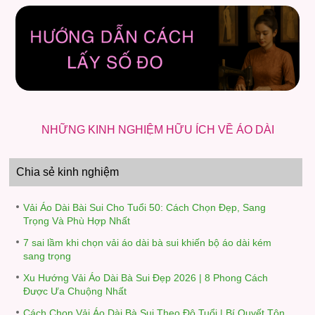
NHỮNG KINH NGHIỆM HỮU ÍCH VỀ ÁO DÀI
Chia sẻ kinh nghiệm
Vải Áo Dài Bài Sui Cho Tuổi 50: Cách Chọn Đẹp, Sang
Trọng Và Phù Hợp Nhất
7 sai lầm khi chọn vải áo dài bà sui khiến bộ áo dài kém
sang trọng
Xu Hướng Vải Áo Dài Bà Sui Đẹp 2026 | 8 Phong Cách
Được Ưa Chuộng Nhất
Cách Chọn Vải Áo Dài Bà Sui Theo Độ Tuổi | Bí Quyết Tôn