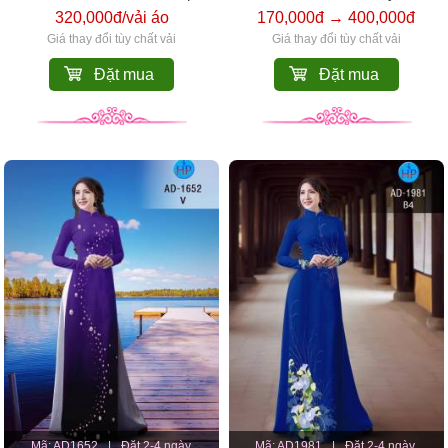
320,000đ/vải áo
170,000đ → 400,000đ
Giá thay đổi tùy chất vải
Giá thay đổi tùy chất vải
Đặt mua
Đặt mua
Mã: AD1652
|
Đặt 2-4 ngày.
Mã: AD1981
|
Đặt 2-4 ngày.