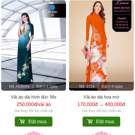
Mã: ADB689
|
Đặt 2-4 ngày.
Mã: 3734
|
Đặt 2-4 ngày.
Vải áo dài hình đức Mẹ
Vải áo dài hoa mờ
250,000đ/vải áo
170,000đ → 400,000đ
Giá thay đổi tùy chất vải
Giá thay đổi tùy chất vải
Đặt mua
Đặt mua