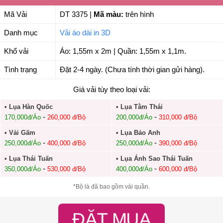
Mã Vải
DT 3375
|
Mã màu:
trên hình
Danh mục
Vải áo dài in 3D
Khổ vải
Áo: 1,55m x 2m | Quần: 1,55m x 1,1m.
Tình trạng
Đặt 2-4 ngày. (Chưa tính thời gian gửi hàng).
Giá vải tùy theo loại vải:
• Lụa Hàn Quốc
• Lụa Tằm Thái
-
-
170,000đ/Áo
260,000 đ/Bộ
200,000đ/Áo
310,000 đ/Bộ
• Vải Gấm
• Lụa Bảo Anh
-
-
250,000đ/Áo
400,000 đ/Bộ
250,000đ/Áo
390,000 đ/Bộ
• Lụa Thái Tuấn
• Lụa Ánh Sao Thái Tuấn
-
-
350,000đ/Áo
530,000 đ/Bộ
400,000đ/Áo
600,000 đ/Bộ
*Bộ là đã bao gồm vải quần.
ĐẶT MUA