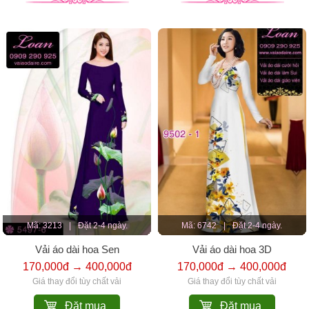
Mã: 3213
|
Đặt 2-4 ngày.
Mã: 6742
|
Đặt 2-4 ngày.
Vải áo dài hoa Sen
Vải áo dài hoa 3D
170,000đ → 400,000đ
170,000đ → 400,000đ
Giá thay đổi tùy chất vải
Giá thay đổi tùy chất vải
Đặt mua
Đặt mua