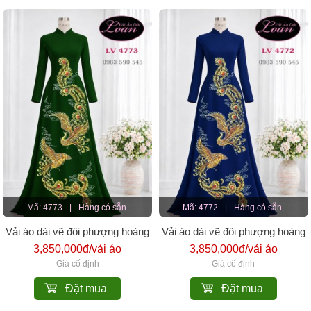
Mã: 4773
|
Hàng có sẵn.
Mã: 4772
|
Hàng có sẵn.
Vải áo dài vẽ đôi phượng hoàng
Vải áo dài vẽ đôi phượng hoàng
3,850,000đ/vải áo
3,850,000đ/vải áo
Giá cố định
Giá cố định
Đặt mua
Đặt mua