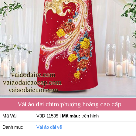
Vải áo dài chim phượng hoàng cao cấp
Mã Vải
V3D 11539
|
Mã màu:
trên hình
Danh mục
Vải áo dài vẽ