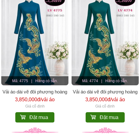
Mã: 4775
|
Hàng có sẵn.
Mã: 4774
|
Hàng có sẵn.
Vải áo dài vẽ đôi phượng hoàng
Vải áo dài vẽ đôi phượng hoàng
3,850,000đ/vải áo
3,850,000đ/vải áo
Giá cố định
Giá cố định
Đặt mua
Đặt mua