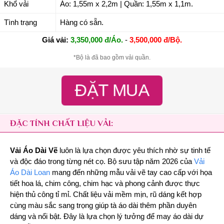
Khổ vải
Áo: 1,55m x 2,2m | Quần: 1,55m x 1,1m.
Tình trạng
Hàng có sẵn.
Giá vải:
3,350,000 đ/Áo.
-
3,500,000 đ/Bộ.
*Bộ là đã bao gồm vải quần.
ĐẶT MUA
ĐẶC TÍNH CHẤT LIỆU VẢI:
Vải Áo Dài Vẽ
luôn là lựa chọn được yêu thích nhờ sự tinh tế
và độc đáo trong từng nét cọ. Bộ sưu tập năm 2026 của
Vải
Áo Dài Loan
mang đến những mẫu vải vẽ tay cao cấp với họa
tiết hoa lá, chim công, chim hạc và phong cảnh được thực
hiện thủ công tỉ mỉ. Chất liệu vải mềm mịn, rũ dáng kết hợp
cùng màu sắc sang trọng giúp tà áo dài thêm phần duyên
dáng và nổi bật. Đây là lựa chọn lý tưởng để may áo dài dự