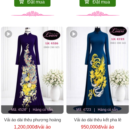
Đặt mua
Đặt mua
Mã: 4526
|
Hàng có sẵn.
Mã: 4723
|
Hàng có sẵn.
Vải áo dài thêu phượng hoàng
Vải áo dài thêu kết pha lê
cao cấp
1,200,000đ/vải áo
950,000đ/vải áo