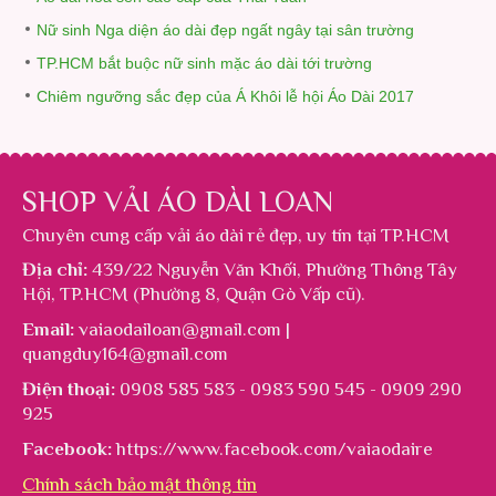
Nữ sinh Nga diện áo dài đẹp ngất ngây tại sân trường
TP.HCM bắt buộc nữ sinh mặc áo dài tới trường
Chiêm ngưỡng sắc đẹp của Á Khôi lễ hội Áo Dài 2017
SHOP VẢI ÁO DÀI LOAN
Chuyên cung cấp
vải áo dài rẻ đẹp
, uy tín tại TP.HCM
Địa chỉ:
439/22 Nguyễn Văn Khối, Phường Thông Tây
Hội, TP.HCM (Phường 8, Quận Gò Vấp cũ).
Email:
vaiaodailoan@gmail.com |
quangduy164@gmail.com
Điện thoại:
0908 585 583 - 0983 590 545 - 0909 290
925
Facebook:
https://www.facebook.com/vaiaodaire
Chính sách bảo mật thông tin