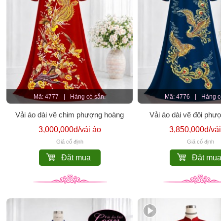
Mã: 4777
|
Hàng có sẵn.
Mã: 4776
|
Hàng c
Vải áo dài vẽ chim phượng hoàng
Vải áo dài vẽ đôi phư
3,000,000đ/vải áo
3,850,000đ/vải
Giá cố định
Giá cố định
Đặt mua
Đặt mu