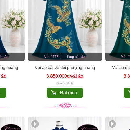
ó sẵn.
Mã: 4775
|
Hàng có sẵn.
Mã: 
ợng hoàng
Vải áo dài vẽ đôi phượng hoàng
Vải áo d
 áo
3,850,000đ/vải áo
3,
Giá cố định
a
Đặt mua