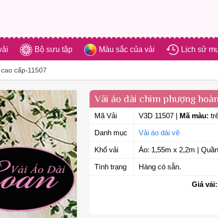
vải
Bộ sưu tập
Màu sắc của vải
Lịch sử m
 cao cấp-11507
Vải áo dài chim phượng hoà
Mã Vải
V3D 11507
|
Mã màu:
tr
Danh mục
Vải áo dài vẽ
Khổ vải
Áo: 1,55m x 2,2m | Quần
Tình trạng
Hàng có sẵn.
Giá vải: