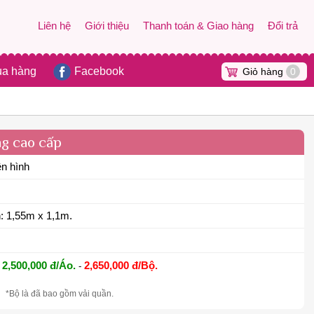
Liên hệ
Giới thiệu
Thanh toán & Giao hàng
Đổi trả
ua hàng
Facebook
Giỏ hàng
0
ng cao cấp
ên hình
: 1,55m x 1,1m.
2,500,000 đ/Áo.
2,650,000 đ/Bộ.
-
*Bộ là đã bao gồm vải quần.