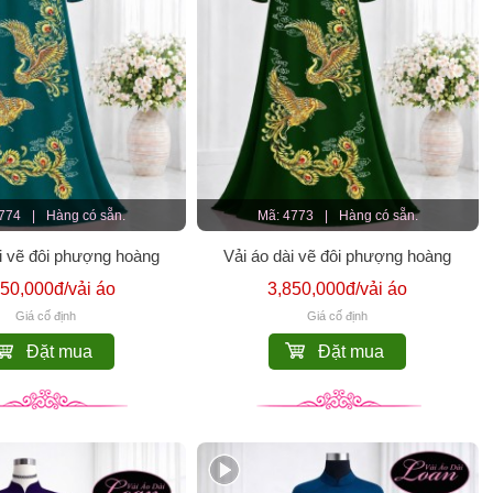
4774
|
Hàng có sẵn.
Mã: 4773
|
Hàng có sẵn.
ài vẽ đôi phượng hoàng
Vải áo dài vẽ đôi phượng hoàng
850,000đ/vải áo
3,850,000đ/vải áo
Giá cố định
Giá cố định
Đặt mua
Đặt mua