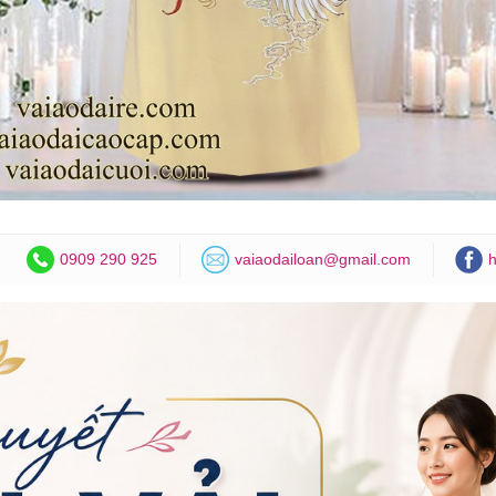
0909 290 925
vaiaodailoan@gmail.com
h