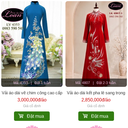
Mã: 4353
|
Đặt 1 tuần
Mã: 4807
|
Đặt 2-3 tuần.
Vải áo dài vẽ chim công cao cấp
Vải áo dài kết pha lê sang trọng
3,000,000đ/áo
2,850,000đ/áo
Giá cố định
Giá cố định
Đặt mua
Đặt mua