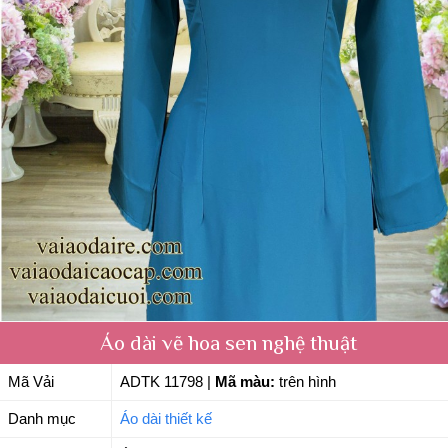
Áo dài vẽ hoa sen nghệ thuật
Mã Vải
ADTK 11798
|
Mã màu:
trên hình
Danh mục
Áo dài thiết kế