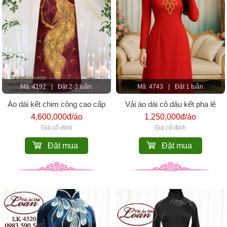
Mã: 4192
|
Đặt 2-3 tuần.
Mã: 4743
|
Đặt 1 tuần
Áo dài kết chim công cao cấp
Vải áo dài cô dâu kết pha lê
4,600,000đ/áo
1,250,000đ/áo
Giá cố định
Giá cố định
Đặt mua
Đặt mua