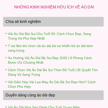
NHỮNG KINH NGHIỆM HỮU ÍCH VỀ ÁO DÀI
Chia sẻ kinh nghiệm
Vải Áo Dài Bài Sui Cho Tuổi 50: Cách Chọn Đẹp, Sang
Trọng Và Phù Hợp Nhất
7 sai lầm khi chọn vải áo dài bà sui khiến bộ áo dài kém
sang trọng
Xu Hướng Vải Áo Dài Bà Sui Đẹp 2026 | 8 Phong Cách
Được Ưa Chuộng Nhất
Cách Chọn Vải Áo Dài Bà Sui Theo Độ Tuổi | Bí Quyết Tôn
Dáng Và Sang Trọng
Vải Gấm Hay Vải Lụa May Áo Dài Bà Sui Đẹp Hơn? Cách
Chọn Phù Hợp
Duyên dáng cùng áo dài đẹp
Vải Áo Dài Hoa Sen Dành Cho Tuổi Trung Niên