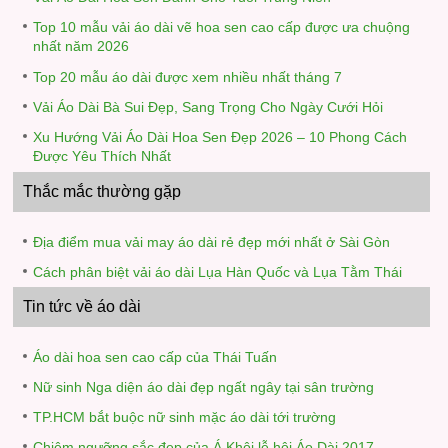
Top 10 mẫu vải áo dài vẽ hoa sen cao cấp được ưa chuộng
nhất năm 2026
Top 20 mẫu áo dài được xem nhiều nhất tháng 7
Vải Áo Dài Bà Sui Đẹp, Sang Trọng Cho Ngày Cưới Hỏi
Xu Hướng Vải Áo Dài Hoa Sen Đẹp 2026 – 10 Phong Cách
Được Yêu Thích Nhất
Thắc mắc thường gặp
Địa điểm mua vải may áo dài rẻ đẹp mới nhất ở Sài Gòn
Cách phân biệt vải áo dài Lụa Hàn Quốc và Lụa Tằm Thái
Tin tức về áo dài
Áo dài hoa sen cao cấp của Thái Tuấn
Nữ sinh Nga diện áo dài đẹp ngất ngây tại sân trường
TP.HCM bắt buộc nữ sinh mặc áo dài tới trường
Chiêm ngưỡng sắc đẹp của Á Khôi lễ hội Áo Dài 2017