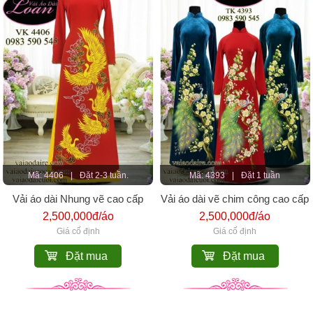
Mã: 4406
|
Đặt 2-3 tuần.
Mã: 4393
|
Đặt 1 tuần
Vải áo dài Nhung vẽ cao cấp
Vải áo dài vẽ chim công cao cấp
2,500,000đ/áo
2,500,000đ/áo
Giá cố định
Giá cố định
Đặt mua
Đặt mua