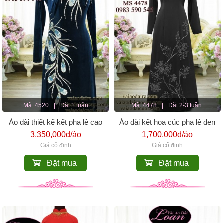
Mã: 4520
|
Đặt 1 tuần
Mã: 4478
|
Đặt 2-3 tuần.
Áo dài thiết kế kết pha lê cao
Áo dài kết hoa cúc pha lê đen
cấp
3,350,000đ/áo
1,700,000đ/áo
Giá cố định
Giá cố định
Đặt mua
Đặt mua