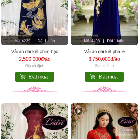
Mã: 4239
|
Đặt 1 tuần
Mã: 4498
|
Đặt 1 tuần
Vải áo dài kết chim hạc
Vải áo dài kết pha lê
2,500,000đ/áo
3,750,000đ/áo
Giá cố định
Giá cố định
Đặt mua
Đặt mua