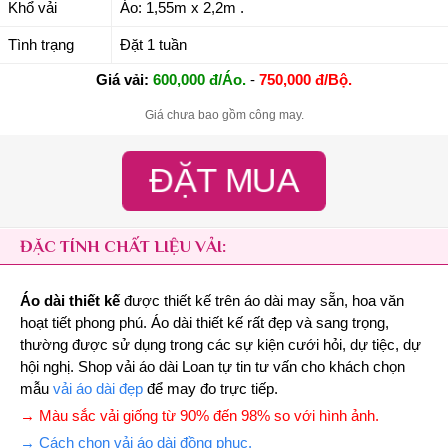
Khổ vải
Áo: 1,55m x 2,2m .
Tình trạng
Đặt 1 tuần
Giá vải:
600,000 đ/Áo.
-
750,000 đ/Bộ.
Giá chưa bao gồm công may.
ĐẶT MUA
ĐẶC TÍNH CHẤT LIỆU VẢI:
Áo dài thiết kế
được thiết kế trên áo dài may sẵn, hoa văn
hoạt tiết phong phú. Áo dài thiết kế rất đẹp và sang trọng,
thường được sử dụng trong các sự kiện cưới hỏi, dự tiệc, dự
hội nghị. Shop vải áo dài Loan tự tin tư vấn cho khách chọn
mẫu
vải áo dài đẹp
để may đo trực tiếp.
→ Màu sắc vải giống từ 90% đến 98% so với hình ảnh.
→ Cách chọn vải áo dài đồng phục.